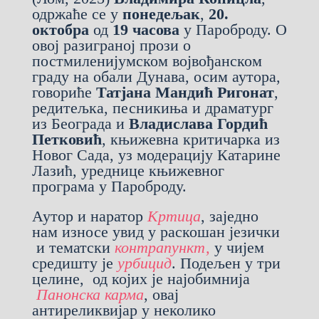
одржаће се у
понедељак
,
20.
октобра
од
19 часова
у Пароброду. О
овој разиграној прози о
постмиленијумском војвођанском
граду на обали Дунава, осим аутора,
говориће
Татјана Мандић Ригонат
,
редитељка, песникиња и драматург
из Београда и
Владислава Гордић
Петковић
, књижевна критичарка из
Новог Сада, уз модерацију Катарине
Лазић, уреднице књижевног
програма у Пароброду.
Аутор и наратор
Кртица
, заједно
нам износе увид у раскошан језички
и тематски
контрапункт,
у чијем
средишту је
урбицид
. Подељен у три
целине, од којих је најобимнија
Панонска карма
, овај
антиреликвијар у неколико