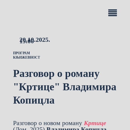
20.10.2025.
19.00
ПРОГРАМ
КЊИЖЕВНОСТ
Разговор о роману
"Кртице" Владимира
Копицла
Разговор о новом роману
Кртице
(Лом, 2025)
Владимира Копицла
,