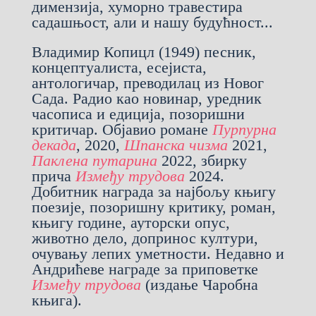
димензија, хуморно травестира
садашњост, али и нашу будућност...
Владимир Копицл (1949) песник,
концептуалиста, есејиста,
антологичар, преводилац из Новог
Сада. Радио као новинар, уредник
часописа и едиција, позоришни
критичар. Објавио романе
Пурпурна
декада
, 2020,
Шпанска чизма
2021,
Паклена путарина
2022, збирку
прича
Између трудова
2024.
Добитник награда за најбољу књигу
поезије, позоришну критику, роман,
књигу године, ауторски опус,
животно дело, допринос култури,
очувању лепих уметности. Недавно и
Андрићеве награде за приповетке
Између трудова
(издање Чаробна
књига).