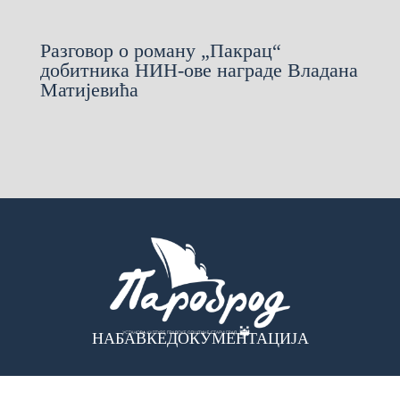
Разговор о роману „Пакрац“
добитника НИН-ове награде Владана
Матијевића
НАБАВКЕ
ДОКУМЕНТАЦИЈА