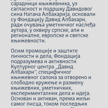
сарадници књижевника, уз
сагласност и подршку Давидовог
сина Натана Албахарија, основали
су Фондацију Давид Албахари,
ради очувања уметничког наслеђа
аутора, у оквиру српске, али и
регионалне, европске и светске
књижевности.
Осим промоције и заштите
личности и дела, Фондација
подразумева и активности
Културног центра „Давид
Албахари'', специфичног
књижевног салона за отворено и
слободно кружење и размену
књижевних, уметничких,
експерименталних дела и идеја.
Основан и активан, према жељи
самог писца, током последњих