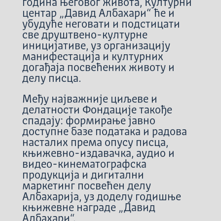
година његовог живота, Културни
центар „Давид Албахари“ ће и
убудуће неговати и подстицати
све друштвено-културне
иницијативе, уз организацију
манифестација и културних
догађаја посвећених животу и
делу писца.
Међу најважније циљеве и
делатности Фондације такође
спадају: формирање јавно
доступне базе података и радова
насталих према опусу писца,
књижевно-издавачка, аудио и
видео-кинематографска
продукција и дигитални
маркетинг посвећен делу
Албахарија, уз доделу годишње
књижевне награде „Давид
Албахари“.