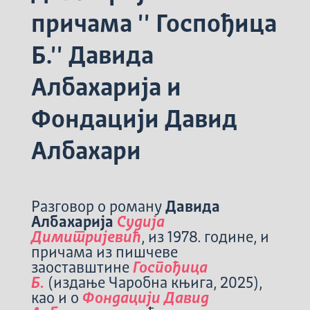
причама '' Госпођица
Б.'' Давида
Албахарија и
Фондацији Давид
Албахари
Разговор о роману
Давида
Албахарија
Судија
Димитријевић
, из 1978. године, и
причама из пишчеве
заоставштине
Госпођица
Б.
(издање Чаробна књига, 2025),
као и о
Фондацији Давид