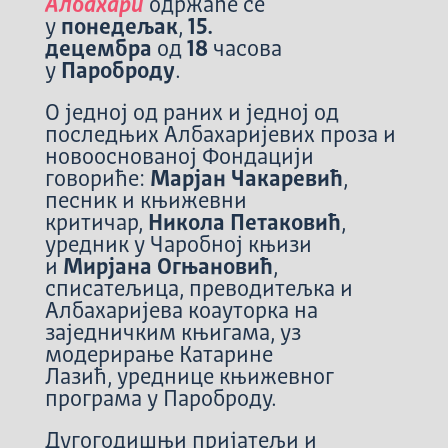
Албахари
одржаће се
у
понедељак
,
15.
децембра
од
18
часова
у
Пароброду
.
О једној од раних и једној од
последњих Албахаријевих проза и
новооснованој Фондацији
говориће:
Марјан Чакаревић
,
песник и књижевни
критичар,
Никола Петаковић
,
уредник у Чаробној књизи
и
Мирјана Огњановић
,
списатељица, преводитељка и
Албахаријева коауторка на
заједничким књигама, уз
модерирање Катарине
Лазић, уреднице књижевнoг
програма у Пароброду.
Дугогодишњи пријатељи и