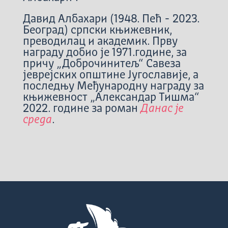
Давид Албахари (1948. Пећ - 2023.
Београд) српски књижевник,
преводилац и академик. Прву
награду добио је 1971.године, за
причу „Доброчинитељ“ Савеза
јеврејских општине Југославије, а
последњу Међународну награду за
књижевност „Александар Тишма“
2022. године за роман
Данас је
среда
.