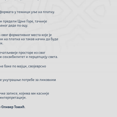
формата у техници уље на платну.
ки предели Црне Горе, тачније
еног деде по оцу.
 овог формативног места које је
чи на платна на такав начин да буде
ти.
ечатљивије просторе из свог
и сензибилитет и перцепцију света.
е баке по мајци, својеврсно
ље унутрашње потребе за ликовним
чке записе, којима ми касније
 интерпретацији.
р
Оливер Томић
.