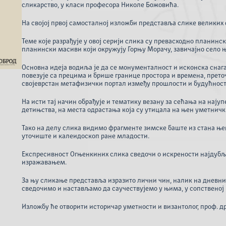
сликарство, у класи професора Николе Божовића.
На својој првој самосталној изложби представља слике великих 
Темe којe разрађује у овој серији слика су превасходно планинс
планински масиви који окружују Горњу Морачу, завичајно село њ
Основна идеја водиља је да се монументалност и исконска снага
повезује са прецима и брише границе простора и времена, прето
својеврстан метафизички портал између прошлости и будућнос
На исти тај начин обрађује и тематику везану за сећања на најуп
детињства, на места одрастања која су утицала на њен уметничк
Тако на делу слика видимо фрагменте зимске баште из стана њен
уточиште и калеидоскоп ране младости.
Експресивност Огњенкиних слика сведочи о искрености најдуб
изражавањем.
За њу сликање представља изразито лични чин, налик на дневни
сведочимо и настављамо да саучествујемо у њима, у сопственој
Изложбу ће отворити историчар уметности и византолог, проф. д