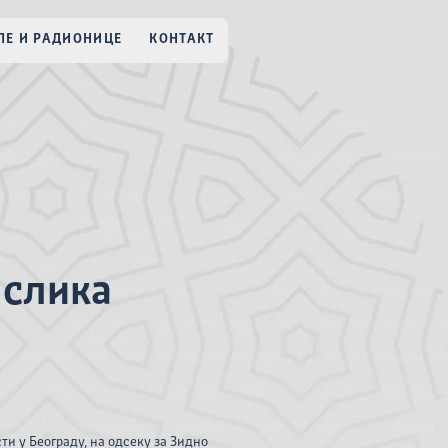
Е И РАДИОНИЦЕ
КОНТАКТ
 слика
и у Београду, на одсеку за Зидно