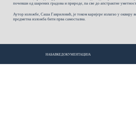
почевши од шарених градова и природе, па све до апстрактне уметнос
Аутор изложбе, Саша Гавриловић, је током каријере излагао у оквиру 
предметна изложба бити прва самостална.
НАБАВКЕ
ДОКУМЕНТАЦИЈА