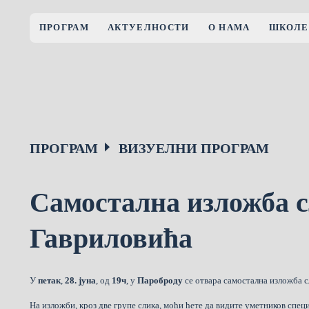
ПРОГРАМ
АКТУЕЛНОСТИ
О НАМА
ШКОЛЕ
ПРОГРАМ
ВИЗУЕЛНИ ПРОГРАМ
Самостална изложба 
Гавриловића
У
петак
,
28. јуна
, од
19ч
, у
Пароброду
се отвара самостална изложба 
На изложби, кроз две групе слика, моћи ћете да видите уметников специ