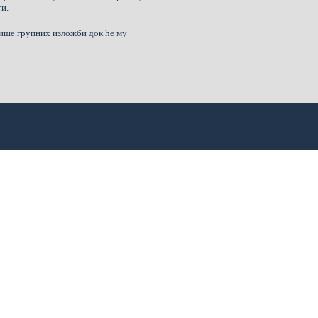
ти.
више групних изложби док ће му