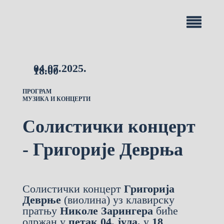
04.07.2025.
18.00
ПРОГРАМ
МУЗИКА И КОНЦЕРТИ
Солистички концерт
- Григорије Деврња
Солистички концерт
Григорија
Деврње
(виолина) уз клавирску
пратњу
Николе Зарингера
биће
одржан у
петак 04. јула,
у
18