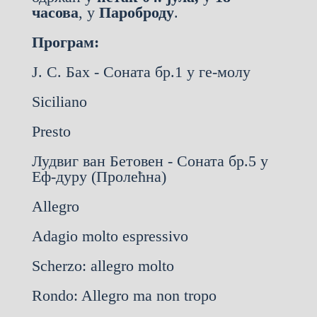
часова
, у
Пароброду
.
Програм:
Ј. С. Бах - Соната бр.1 у ге-молу
Siciliano
Presto
Лудвиг ван Бетовен - Соната бр.5 у
Еф-дуру (Пролећна)
Allegro
Аdagio molto espressivo
Scherzo: allegro molto
Rondo: Allegro ma non tropo