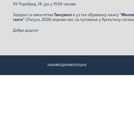
УК Пароброд, 18. јун у 19:00 часова
Заједно са квинтетом
Тангуанго
и уз тек објављену књигу
"Милонг
танго"
(Лагуна, 2026) водимо вас на путовање у Аргентину саткан
Добро дошли!
НАБАВКЕ
ДОКУМЕНТАЦИЈА