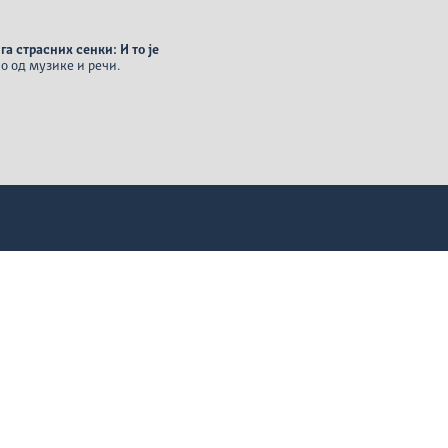
а страсних сенки: И то је
о од музике и речи.