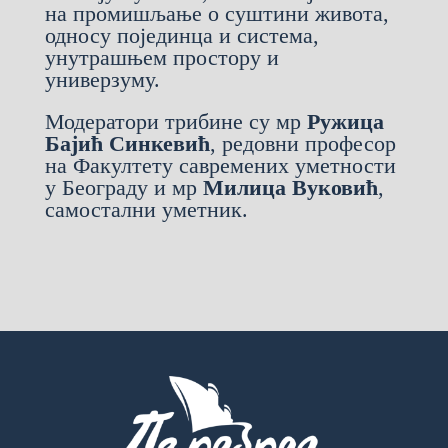
на промишљање о суштини живота,
односу појединца и система,
унутрашњем простору и
универзуму.
Модератори трибине су мр
Ружица
Бајић Синкевић
, редовни професор
на Факултету савремених уметности
у Београду и мр
Милица Вуковић
,
самостални уметник.