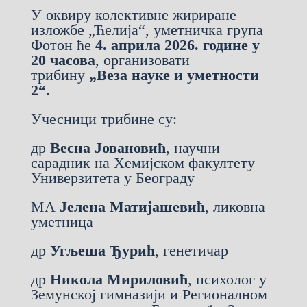
У оквиру колективне жириране
изложбе „Ћелија“, уметничка група
Фотон ће
4. априла 2026. године у
20 часова
, организовати
трибину
„Веза науке и уметности
2“.
Учесници трибине су:
др
Весна Јовановић
, научни
сарадник на Хемијском факултету
Универзитета у Београду
МА
Јелена Матијашевић
, ликовна
уметница
др
Угљеша Ђурић
, генетичар
др
Никола Мириловић
, психолог у
Земунској гимназији и Регионалном