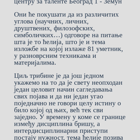
центру за таленте Београд 1 - Земун
Они ће покушати да из различитих
углова (научних, личних,
друштвених, филозофских,
симболичких…) одговоре на питање
шта је то ћелија, што је и тема
изложбе на којој излаже 81 уметник,
у разноврсним техникама и
материјалима.
Циљ трибине је да још једном
укажемо на то да је свету неопходан
један целовит начин сагледавања
свих појава и да ни један угао
поједначно не говори целу истину о
било којој од њих, већ тек сви
заједно. У времену у коме се границе
између дисциплина бришу, а
интердисциплинарни приступи
постају нужност, тема ћелије позива