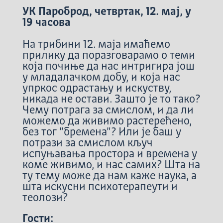
УК Пароброд, четвртак, 12. мај, у
19 часова
На трибини 12. маја имаћемо
прилику да поразговарамо о теми
која почиње да нас интригира још
у младалачком добу, и која нас
упркос одрастању и искуству,
никада не остави. Зашто је то тако?
Чему потрага за смислом, и да ли
можемо да живимо растерећено,
без тог "бремена"? Или је баш у
потрази за смислом кључ
испуњавања простора и времена у
коме живимо, и нас самих? Шта на
ту тему може да нам каже наука, а
шта искусни психотерапеути и
теолози?
Гости: