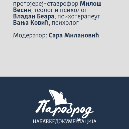
протоjeреj-ставрофор
Милош
Весин
, теолог и психолог
Владан Беара
, психотерапеут
Вања Ковић
, психолог
Модератор:
Сара Милановић
НАБАВКЕ
ДОКУМЕНТАЦИЈА