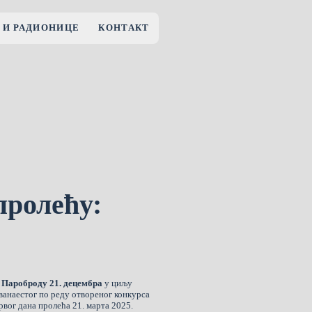
 И РАДИОНИЦЕ
КОНТАКТ
пролећу:
р
у
Пароброду 21. децембра
у циљу
ванаестог по реду отвореног конкурса
вог дана пролећа 21. марта 2025.