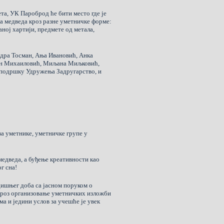
ета, УК Пароброд ће бити место где је
а медведа кроз разне уметничке форме:
аној хартији, предмете од метала,
ндра Тосман, Ања Ивановић, Анка
лан Михаиловић, Миљана Миљковић,
 подршку Удружења Задругарство, и
а уметнике, уметничке групе у
медведа, а буђење креативности као
г сна!
одишњег доба са јасном поруком о
 кроз организовање уметничких изложби
ема и једини услов за учешће је увек