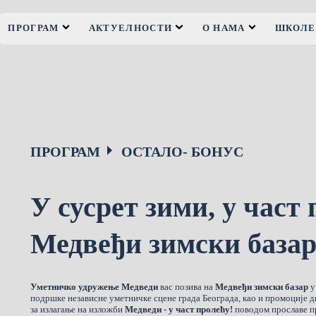
ПРОГРАМ
АКТУЕЛНОСТИ
О НАМА
ШКОЛЕ
ПРОГРАМ
ОСТАЛО- БОНУС
У сусрет зими, у част 
Медвеђи зимски база
Уметничко удружење Медведи
вас позива на
Медвеђи зимски базар
подршке независне уметничке сцене града Београда, као и промоције д
за излагање на изложби
Медведи - у част пролећу!
поводом прославе пр