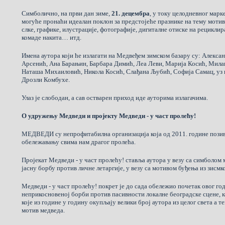
Симболично, на први дан зиме,
21. децембра
, у току целодневног марк
могуће пронаћи идеалан поклон за предстојеће празнике на тему мотив
слке, графике, илустрације, фотографије, дигиталне отиске на рециклир
комаде накита… итд.
Имена аутора који ће излагати на Медвеђем зимском базару су: Алекса
Арсенић, Ана Барањин, Барбара Димић, Леа Леви, Марија Косић, Ми
Наташа Михаиловић, Никола Косић, Слађана Љубић, Софија Самац, уз
Дрозли Комбухе.
Улаз је слободан, а сав остварен приход иде ауторима излагачима.
О удружењу Медведи и пројекту Медведи - у част пролећу!
МЕДВЕДИ су непрофитабилна организација која од 2011. године позив
обележавању свима нам драгог пролећа.
Пројекат Медведи - у част пролећу! ставља аутора у везу са симболом 
јасну борбу против личне летаргије, у везу са мотивом буђења из зисмко
Медведи - у част пролећу! покрет је до сада обележио почетак овог г
неприкосновеној борби против пасивности локалне београдске сцене,
које из године у годину окупљају велики број аутора из целог света а т
мотив медведа.