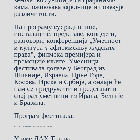
кама, оживљава заједнице и повезује
различитости.
На програму су: радионице,
инсталације, представе, концерти,
разговори, конференција „Уметност
и култура у афирмисању људских
права”, филмска премијера и
промоције књиге. Учесници
фестивала долазе у Београд из
Шпаније, Израела, Црне Горе,
Косова, Ирске и Србије, а онлајн ће
нам се придружити и представити
свој рад уметници из Ирана, Белгије
и Бразила.
Програм фестивала:
FESTIVAL UMETNOST I LJUDSKA PRAVA 2022
У име ДАХ Театра