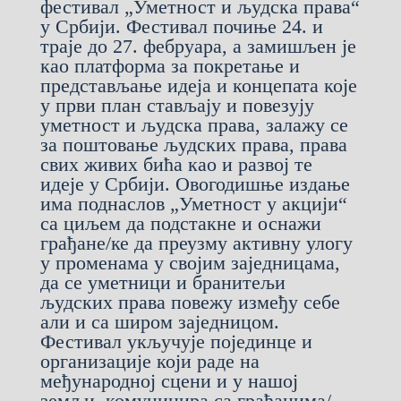
фестивал „Уметност и људска права“
у Србији. Фестивал почиње 24. и
траје до 27. фебруара, а замишљен је
као платформа за покретање и
представљање идеја и концепата које
у први план стављају и повезују
уметност и људска права, залажу се
за поштовање људских права, права
свих живих бића као и развој те
идеје у Србији. Овогодишње издање
има поднаслов „Уметност у акцији“
са циљем да подстакне и оснажи
грађане/ке да преузму активну улогу
у променама у својим заједницама,
да се уметници и бранитељи
људских права повежу између себе
али и са широм заједницом.
Фестивал укључује појединце и
организације који раде на
међународној сцени и у нашој
земљи, комуницира са грађанима/