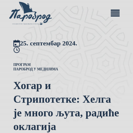
25. септембар 2024.
ПРОГРАМ
ПАРОБРОД У МЕДИЈИМА
Хогар и
Стрипотетке: Хелга
је много љута, радиће
оклагија