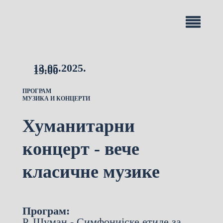
13.05.2025.
19.00
ПРОГРАМ
МУЗИКА И КОНЦЕРТИ
Хуманитарни
концерт - вече
класичне музике
Програм:
Р. Шуман - Симфонијске етиде за