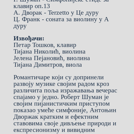
клавир оп.13
А. Дворак - Terzetto у Це дуру
Ц. Франк - соната за виолину у А
дуру
Извођачи:
Петар Тошков, клавир
Тијана Николић, виолина
Јелена Пејановић, виолина
Тијана Димитров, виола
Романтичаре који су допринели
развоју музике својим радом кроз
различита поља изражавања вечерас
спајамо у једно. Роберт Шуман је
својим пијанистичким приступом
показао умеће симфоније, Антоњин
Дворжак кратким и ефектним
ставовима своје дивљење природи и
експресионизму и вивидним