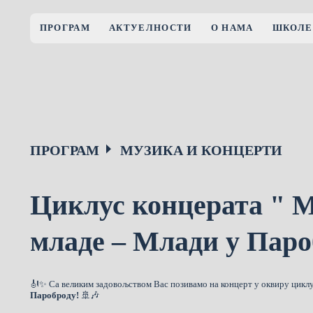
ПРОГРАМ
АКТУЕЛНОСТИ
О НАМА
ШКОЛЕ
ПРОГРАМ
МУЗИКА И КОНЦЕРТИ
Циклус концерата " М
младе – Млади у Паро
🎻✨ Са великим задовољством Вас позивамо на концерт у оквиру цикл
Пароброду!
🚢🎶