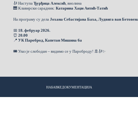
🎻 Наступа
Ђурђица Алексић
, виолина
🎹 Клавирски сарадник:
Катарина Хаџи Антић-Татић
На програму су дела
Јохана Себастијана Баха, Лудвига ван Бетовен
📅
18. фебруар 2026.
⏰
20.00
📍
УК Пароброд, Капетан Мишина 6а
🎟️ Улаз је слободан – видимо се у Пароброду! 🚢🎻✨
НАБАВКЕ
ДОКУМЕНТАЦИЈА