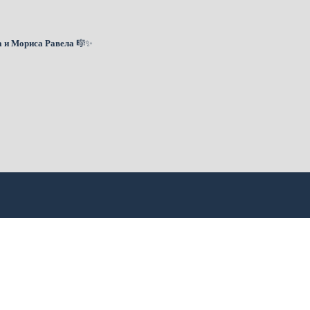
а и Мориса Равела
🎼✨