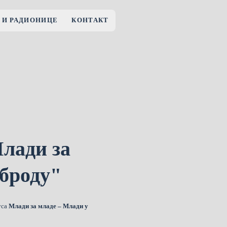
 И РАДИОНИЦЕ
КОНТАКТ
лади за
броду"
уса
Млади за младе – Млади у