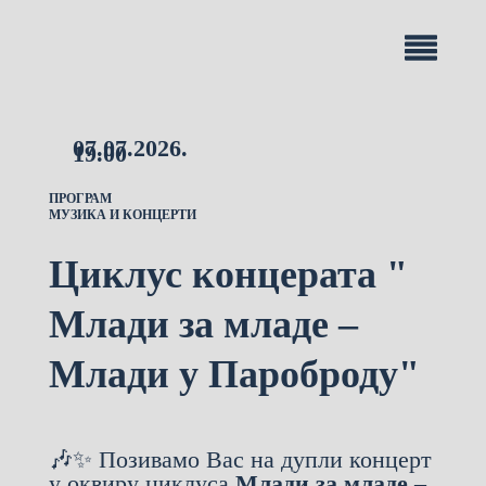
07.07.2026.
19.00
ПРОГРАМ
МУЗИКА И КОНЦЕРТИ
Циклус концерата "
Млади за младе –
Млади у Пароброду"
🎶✨ Позивамо Вас на дупли концерт
у оквиру циклуса
Млади за младе –