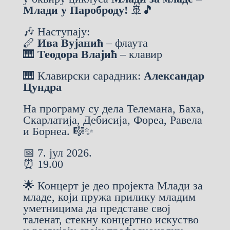
Млади у Пароброду!
🚢🎵
🎶 Наступају:
🪈
Ива Вујанић
– флаута
🎹
Теодора Влајић
– клавир
🎹 Клавирски сарадник:
Александар
Цундра
На програму су дела Телемана, Баха,
Скарлатија, Дебисија, Фореа, Равела
и Борнеа. 🎼✨
📅 7. јул 2026.
⏰ 19.00
🌟 Концерт је део пројекта Млади за
младе, који пружа прилику младим
уметницима да представе свој
таленат, стекну концертно искуство