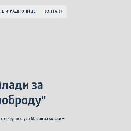
Е И РАДИОНИЦЕ
КОНТАКТ
Млади за
роброду"
у оквиру циклуса
Млади за младе –