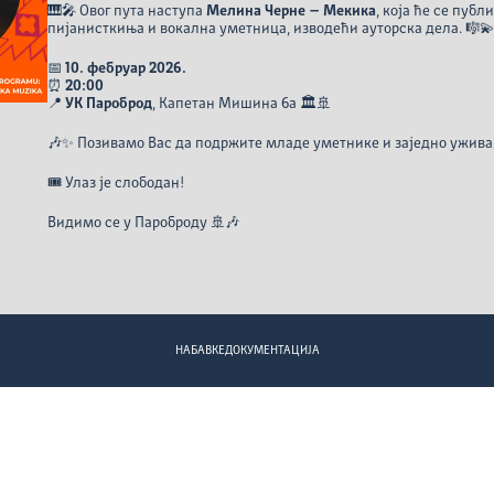
🎹🎤 Овог пута наступа
Мелина Черне – Мекика
, која ће се пуб
пијанисткиња и вокална уметница, изводећи ауторска дела. 🎼
📅
10. фебруар 2026.
⏰
20:00
📍
УК Пароброд
, Капетан Мишина 6а 🏛️🚢
🎶✨ Позивамо Вас да подржите младе уметнике и заједно ужива
🎟️ Улаз је слободан!
Видимо се у Пароброду 🚢🎶
НАБАВКЕ
ДОКУМЕНТАЦИЈА