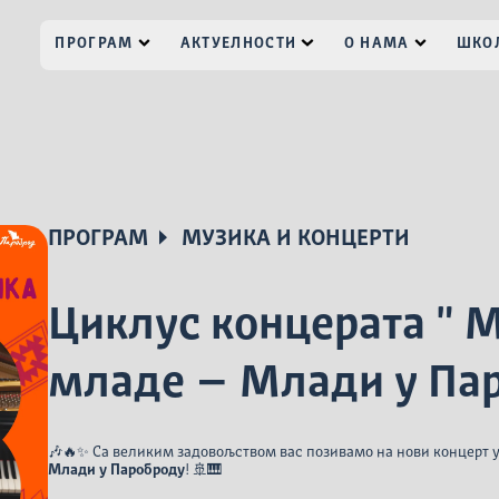
ПРОГРАМ
АКТУЕЛНОСТИ
О НАМА
ШКОЛ
ПРОГРАМ
МУЗИКА И КОНЦЕРТИ
Циклус концерата " 
младе – Млади у Па
🎶🔥✨ Са великим задовољством вас позивамо на нови концерт 
Млади у Пароброду
! 🚢🎹