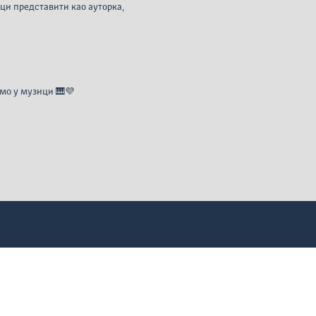
лици представити као ауторка,

мо у музици 🎹💜