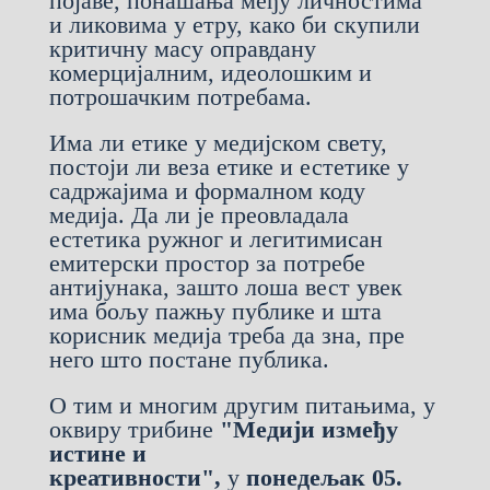
појаве, понашања међу личностима
и ликовима у етру, како би скупили
критичну масу оправдану
комерцијалним, идеолошким и
потрошачким потребама.
Има ли етике у медијском свету,
постоји ли веза етике и естетике у
садржајима и формалном коду
медија. Да ли је преовладала
естетика ружног и легитимисан
емитерски простор за потребе
антијунака, зашто лоша вест увек
има бољу пажњу публике и шта
корисник медија треба да зна, пре
него што постане публика.
О тим и многим другим питањима, у
оквиру трибине
"Медији између
истине и
креативности",
у
понедељак 05.