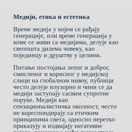
Медији, етика и естетика
Време медија у којем се рађају
генерације, или време генерација у
коме се живи са медијима, делује као
свеопшта дилема човеку, као
појединцу и друштву у целини.
Питање постојања лепог и доброг,
смисленог и корисног у медијској
слици на глобалном нивоу, публици
често делује илузорно и чини се да
медији заступају сасвим супротне
поруке. Медији као
сензационалистичка околност, често
не кореспондирају са етичким
принципима света, односно неретко
приказују и издвајају негативне