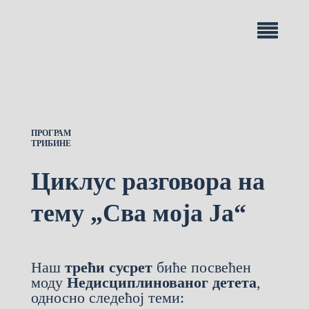
ПРОГРАМ
ТРИБИНЕ
Циклус разговора на
тему „Сва моја Ја“
Наш
трећи сусрет
биће посвећен
моду
Недисциплинованог детета
,
односно следећој теми: