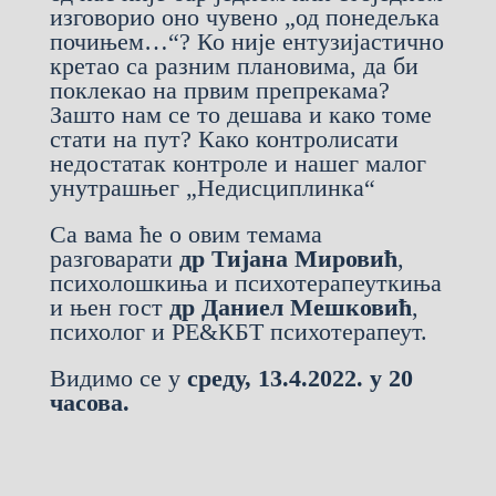
изговорио оно чувено „од понедељка
почињем…“? Ко није ентузијастично
кретао са разним плановима, да би
поклекао на првим препрекама?
Зашто нам се то дешава и како томе
стати на пут? Како контролисати
недостатак контроле и нашег малог
унутрашњег „Недисциплинка“
Са вама ће о овим темама
разговарати
др Тијана Мировић
,
психолошкиња и психотерапеуткиња
и њен гост
др Даниел Мешковић
,
психолог и РЕ&КБТ психотерапеут.
Видимо се у
среду, 13.4.2022. у 20
часова.