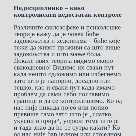
Недисциплинко – како
контролисати недостатак контроле
Различите филозофске и психолошке
теорије кажу да је човек биће
задовољства и хедонизма – биће које
тежи да живот проживи са што више
задовољства и што мање бола.
Доказе ових теорија видимо скоро
свакодневно! Видимо их сваки пут
када нешто одложимо или избегнемо
зато што је напорно, досадно или
тешко, као и сваки пут када имамо
проблем да сами себи поставимо
границе и да се контролишемо. Ко од
нас није никада појео или попио
превише само зато што је „слатко,
укусно и прија“, упркос томе што је
и тада знао да ће се сутра кајати? Ко
од нас није бар једном или стоједном