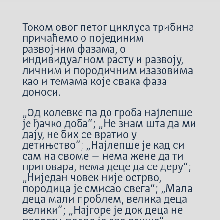
Током овог петог циклуса трибина
причаћемо о појединим
развојним фазама, о
индивидуалном расту и развоју,
личним и породичним изазовима
као и темама које свака фаза
доноси.
„Од колевке па до гроба најлепше
је ђачко доба“; „Не знам шта да ми
дају, не бих се вратио у
детињство“; „Најлепше је кад си
сам на своме – нема жене да ти
приговара, нема деце да се деру“;
„Ниједан човек није острво,
породица је смисао свега“; „Мала
деца мали проблем, велика деца
велики“; „Најгоре је док деца не