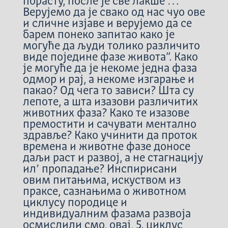
порасту, после је све лакше“…
Верујемо да је свако од нас чуо ове
и сличне изјаве и верујемо да се
барем понеко запитао како је
могуће да људи толико различито
виде поједине фазе живота“. Како
је могуће да је некоме једна фаза
одмор и рај, а некоме изгарање и
пакао? Од чега то зависи? Шта су
лепоте, а шта изазови различитих
животних фаза? Како те изазове
премостити и сачувати ментално
здравље? Како учинити да проток
времена и животне фазе доносе
даљи раст и развој, а не стагнацију
ил’ пропадање? Инспирисани
овим питањима, искуством из
праксе, сазнањима о животном
циклусу породице и
индивидуалним фазама развоја
осмислили смо, овај, 5. циклус