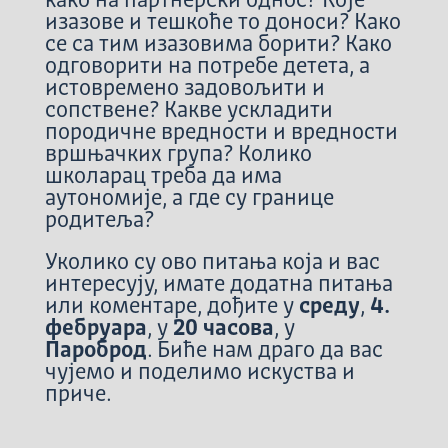
како на партнерски однос? Које
изазове и тешкоће то доноси? Како
се са тим изазовима борити? Како
одговорити на потребе детета, а
истовремено задовољити и
сопствене? Какве ускладити
породичне вредности и вредности
вршњачких група? Колико
школарац треба да има
аутономије, а где су границе
родитеља?
Уколико су ово питања која и вас
интересују, имате додатна питања
или коментаре, дођите у
среду
,
4.
фебруара
, у
20 часова
, у
Пароброд
. Биће нам драго да вас
чујемо и поделимо искуства и
приче.