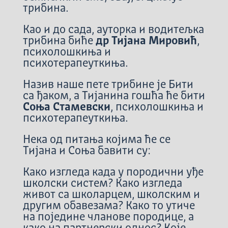
трибина.
Као и до сада, ауторка и водитељка
трибина биће
др Тијана Мировић
,
психолошкиња и
психотерапеуткиња.
Назив наше пете трибине је Бити
са ђаком, а Тијанина гошћа ће бити
Соња Стамевски
, психолошкиња и
психотерапеуткиња.
Нека од питања којима ће се
Тијана и Соња бавити су:
Како изгледа када у породични уђе
школски систем? Како изгледа
живот са школарцем, школским и
другим обавезама? Како то утиче
на поједине чланове породице, а