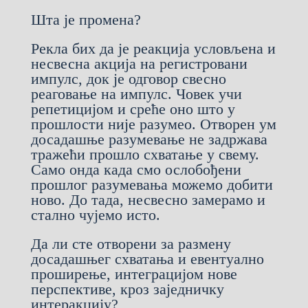
Шта је промена?
Рекла бих да је реакција условљена и
несвесна акција на регистровани
импулс, док је одговор свесно
реаговање на импулс. Човек учи
репетицијом и среће оно што у
прошлости није разумео. Отворен ум
досадашње разумевање не задржава
тражећи прошло схватање у свему.
Само онда када смо ослобођени
прошлог разумевања можемо добити
ново. До тада, несвесно замерамо и
стално чујемо исто.
Да ли сте отворени за размену
досадашњег схватања и евентуално
проширење, интеграцијом нове
перспективе, кроз заједничку
интеракцију?