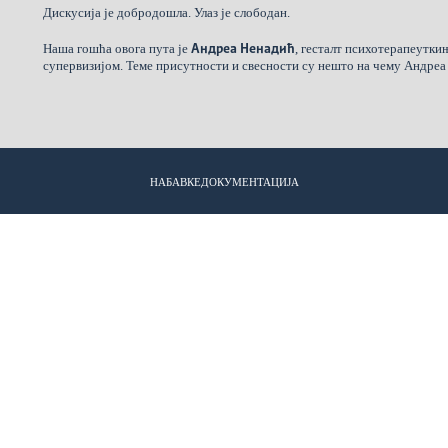
Дискусија је добродошла. Улаз је слободан.
Наша гошћа овога пута је
, гесталт психотерапеутки
Андреа Ненадић
супервизијом. Теме присутности и свесности су нешто на чему Андреа 
НАБАВКЕ
ДОКУМЕНТАЦИЈА