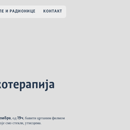
Е И РАДИОНИЦЕ
КОНТАКТ
хотерапија
, од
, бавити цртаним филмом
вембра
19ч
оје смо стекли, утисцима.