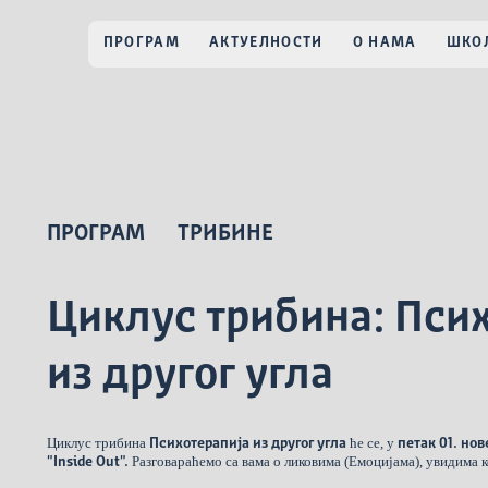
ПРОГРАМ
АКТУЕЛНОСТИ
О НАМА
ШКОЛ
ПРОГРАМ
ТРИБИНЕ
Циклус трибина: Пси
из другог угла
Циклус трибина
ће се, у
Психотерапија из другог угла
петак 01. но
Разговараћемо са вама о ликовима (Емоцијама), увидима к
"Inside Out".