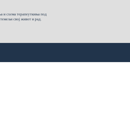
ња и схема терапеуткиња под
темељи свој живот и рад.