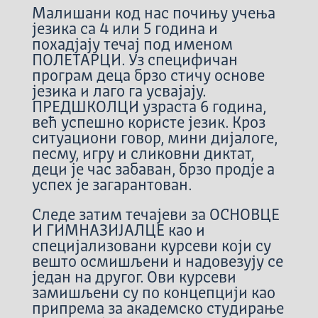
Малишани код нас почињу учења
језика са 4 или 5 година и
похадјају течај под именом
ПОЛЕТАРЦИ. Уз специфичан
програм деца брзо стичу основе
језика и лаго га усвајају.
ПРЕДШКОЛЦИ узраста 6 година,
већ успешно користе језик. Кроз
ситуациони говор, мини дијалоге,
песму, игру и сликовни диктат,
деци је час забаван, брзо продје а
успех је загарантован.
Следе затим течајеви за ОСНОВЦЕ
И ГИМНАЗИЈАЛЦЕ као и
специјализовани курсеви који су
вешто осмишљени и надовезују се
један на другог. Ови курсеви
замишљени су по концепцији као
припрема за академско студирање