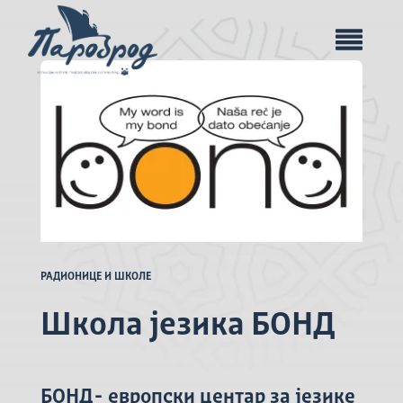
РАДИОНИЦЕ И ШКОЛЕ
Школа језика БОНД
БОНД- европски центар за језике