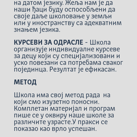
на датом језику. Жеља нам је да
наши ђаци буду оспособљени да
своје даље школовање у земљи
или у иностранству са адекватним
знањем језика.
КУРСЕВИ ЗА ОДРАСЛЕ
- Школа
организује индивидуалне курсеве
за децу који су специјализовани и
уско повезани са потребама сваког
појединца. Резултат је ефикасан.
МЕТОД
Школа има свој метод рада на
који смо изузетно поносни.
Комплетан материјал и програм
пише се у оквиру наше школе за
различите узрасте.У пракси се
показао као врло успешан.