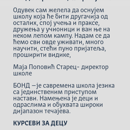
Одувек сам желела да оснујем
школу која ће бити другачија од
осталих, спој учења и праксе,
дружења у учионици и ван ње на
неком лепом кампу. Надам се да
ћемо сви овде уживати, много
научити, стећи пуно пријатеља,
проширити видике,
Маја Поповић Старец- директор
школе
БОНД –је савремена школа језика
са јединственим приступом
настави. Намењена је деци и
одраслима и обухвата широки
дијапазон течајева.
КУРСЕВИ ЗА ДЕЦУ