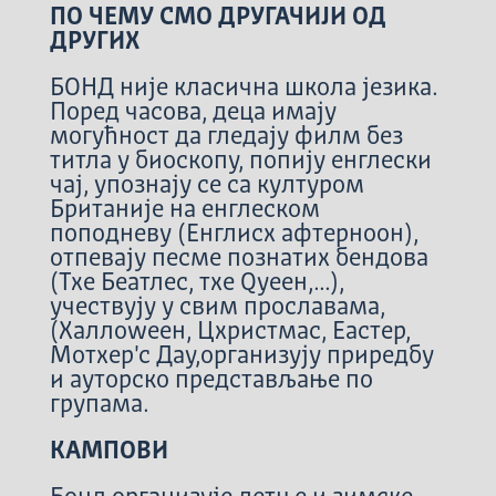
ПО ЧЕМУ СМО ДРУГАЧИЈИ ОД
ДРУГИХ
БОНД није класична школа језика.
Поред часова, деца имају
могућност да гледају филм без
титла у биоскопу, попију енглески
чај, упознају се са културом
Британије на енглеском
поподневу (Енглисх афтерноон),
отпевају песме познатих бендова
(Тхе Беатлес, тхе Qуеен,...),
учествују у свим прославама,
(Халлоwеен, Цхристмас, Еастер,
Мотхер'с Даy,организују приредбу
и ауторско представљање по
групама.
КАМПОВИ