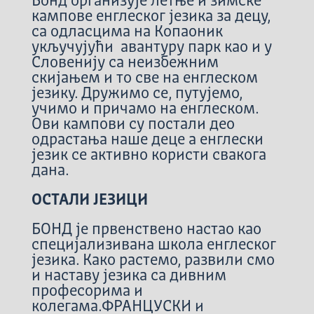
Бонд организује летње и зимске
кампове енглеског језика за децу,
са одласцима на Копаоник
укључујући авантуру парк као и у
Словенију са неизбежним
скијањем и то све на енглеском
језику. Дружимо се, путујемо,
учимо и причамо на енглеском.
Ови кампови су постали део
одрастања наше деце а енглески
језик се активно користи свакога
дана.
ОСТАЛИ ЈЕЗИЦИ
БОНД је првенствено настао као
специјализивана школа енглеског
језика. Како растемо, развили смо
и наставу језика са дивним
професорима и
колегама.ФРАНЦУСКИ и