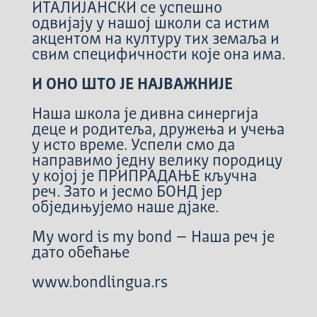
ИТАЛИЈАНСКИ се успешно
одвијају у нашој школи са истим
акцентом на културу тих земаља и
свим специфичности које она има.
И ОНО ШТО ЈЕ НАЈВАЖНИЈЕ
Наша школа је дивна синергија
деце и родитеља, дружења и учења
у исто време. Успели смо да
направимо једну велику породицу
у којој је ПРИПРАДАЊЕ кључна
реч. Зато и јесмо БОНД јер
обједињујемо наше дјаке.
My word is my bond – Наша реч је
дато обећање
www.bondlingua.rs