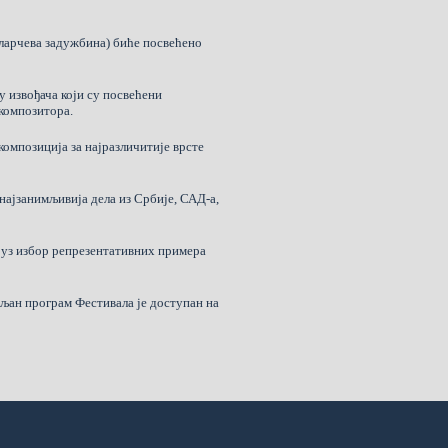
оларчева задужбина) биће посвећено
 извођача који су посвећени
 композитора.
композиција за најразличитије врсте
 најзанимљивија дела из Србије, САД-а,
 уз избор репрезентативних примера
аљан програм Фестивала је доступан на