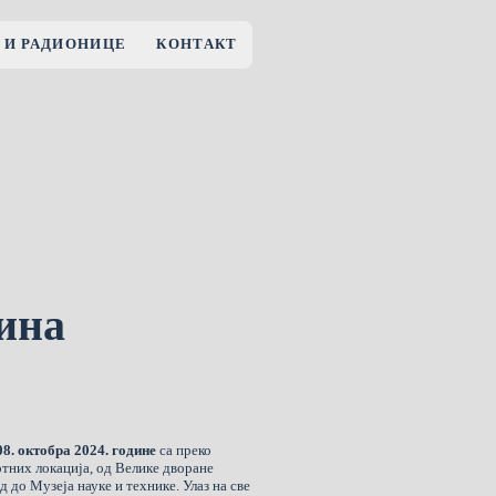
 И РАДИОНИЦЕ
КОНТАКТ
ина
 08. октобра 2024. године
са преко
ртних локација, од Велике дворане
до Музеја науке и технике. Улаз на све