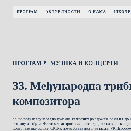
ПРОГРАМ
АКТУЕЛНОСТИ
О НАМА
ШКОЛЕ
ПРОГРАМ
МУЗИКА И КОНЦЕРТИ
33. Међународна триб
композитора
33.
по реду
Међународна трибина композитора
одржава се од
03. до
стотину извођача. Фестивалски програми ће се одвијати на више конце
Коларчеве задужбине, СКЦ-а, преко Адвентистичке цркве, УК Пароброд 