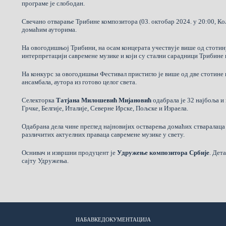
програме је слободан.
Свечано отварање Трибине композитора (03. октобар 2024. у 20:00, К
домаћим ауторима.
На овогодишњој Трибини, на осам концерата учествује више од стотину
интерпретацији савремене музике и који су стални сарадници Трибине
На конкурс за овогодишњи Фестивал пристигло је више од две стотине 
ансамбала, аутора из готово целог света.
Селекторка
Татјана Милошевић Мијановић
одабрала је 32 најбоља и
Грчке, Белгије, Италије, Северне Ирске, Пољске и Израела.
Одабрана дела чине преглед најновијих остварења домаћих стваралаца
различитих актуелних праваца савремене музике у свету.
Оснивач и извршни продуцент је
Удружење композитора Србије
. Дет
сајту Удружења
.
НАБАВКЕ
ДОКУМЕНТАЦИЈА