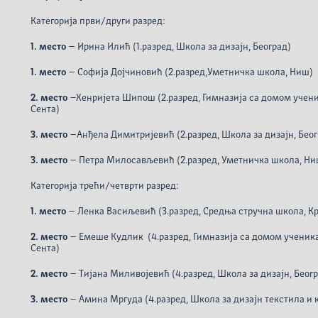
Категорија први/други разред:
1. место
– Ирина Илић (1.разред, Школа за дизајн, Београд)
1. место
– Софија Дојчиновић (2.разред,Уметничка школа, Ниш)
2. место
–Хенријета Шипош (2.разред, Гимназија са домом учени
Сента)
3. место
–Анђела Димитријевић (2.разред, Школа за дизајн, Беог
3. место
– Петра Милосављевић (2.разред, Уметничка школа, Ни
Категорија трећи/четврти разред:
1. место
– Ленка Васиљевић (3.разред, Средња стручна школа, Кр
2. место
– Емеше Кудлик (4.разред, Гимназија са домом ученика
Сента)
2. место
– Тијана Миливојевић (4.разред, Школа за дизајн, Беог
3. место
– Амина Мргуда (4.разред, Школа за дизајн текстила и 