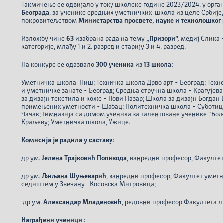
Такмичење се одвијало у току школске године 2023/2024. у орга
Београда
, за ученике средњих уметничких школа из целе Србије,
покровитељством
Министарства просвете, науке и технолошког 
Изложбу чине
63
изабрана рада на тему
„Призори“,
медиј Слика 
категорије, млађу 1 и 2. разред и старију 3 и 4. разред.
На конкурс се одазвало
300 ученика
из
13 школа:
Уметничка школа Ниш; Техничка школа Дрво арт - Београд; Техн
и уметничке занате - Београд; Средња стручна школа - Крагујева
за дизајн текстила и коже - Нови Пазар; Школа за дизајн Богдан
примењених уметности - Шабац; Политехничка школа - Суботиц
Чачак; Гимназија са домом ученика за талентоване ученике “Бољ
Краљеву; Уметничка школа, Ужице.
Комисија је радила у саставу:
др ум.
Јелена Трајковић Попивода
, ванредни професор, Факулте
др ум.
Љиљана Шуњеварић
, ванредни професор, Факултет умет
седиштем у Звечану- Косовска Митровица;
др ум.
Александар Младеновић
, редовни професор Факултета л
Награђени ученици
: