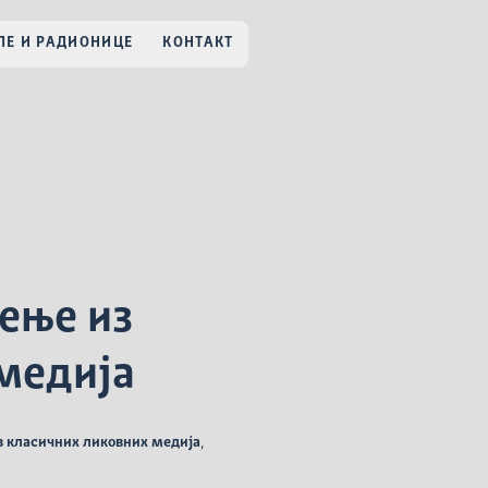
Е И РАДИОНИЦЕ
КОНТАКТ
чење из
медија
з класичних ликовних медија
,