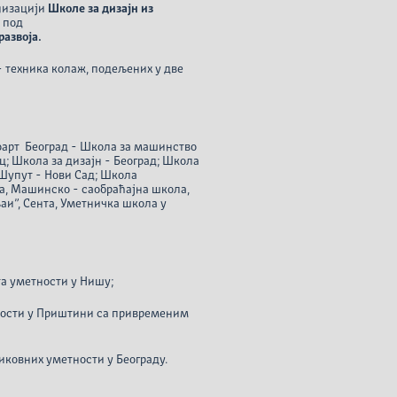
низацији
Школе за дизајн из
 под
развоја.
- техника колаж, подељених у две
оарт Београд - Школа за машинство
ц; Школа за дизајн - Београд; Школа
 Шупут - Нови Сад; Школа
а, Машинско - саобраћајна школа,
аи”, Сента, Уметничка школа у
та уметности у Нишу;
ности у Приштини са привременим
иковних уметности у Београду.