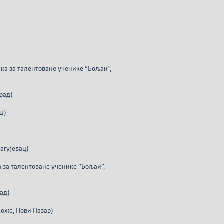
ка за талентоване ученике “Бољаи”,
рад)
ш)
агујевац)
 за талентоване ученике “Бољаи”,
рад)
коже, Нови Пазар)