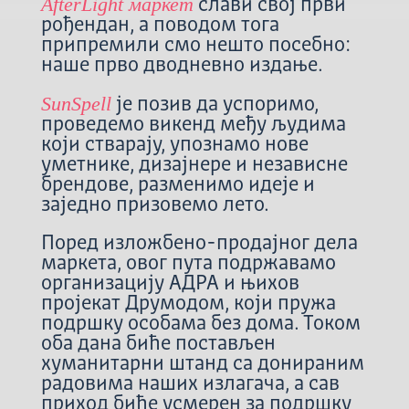
AfterLight маркет
слави свој први
рођендан, а поводом тога
припремили смо нешто посебно:
наше прво дводневно издање.
SunSpell
је позив да успоримо,
проведемо викенд међу људима
који стварају, упознамо нове
уметнике, дизајнере и независне
брендове, разменимо идеје и
заједно призовемо лето.
Поред изложбено-продајног дела
маркета, овог пута подржавамо
организацију АДРА и њихов
пројекат Друмодом, који пружа
подршку особама без дома. Током
оба дана биће постављен
хуманитарни штанд са донираним
радовима наших излагача, а сав
приход биће усмерен за подршку