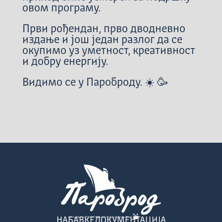
овом програму.
Први рођендан, прво дводневно
издање и још један разлог да се
окупимо уз уметност, креативност
и добру енергију.
Видимо се у Пароброду. ☀️ 🥳
НАБАВКЕ
ДОКУМЕНТАЦИЈА