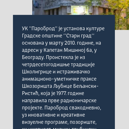
УК ''Пароброд'' је установа културе
Градске општине ’’Стари град’’
основана у марту 2010. године, на
адреси у Капетан Мишиној 6а, у
Београду. Проистекла је из
четрдесетогодишње традиције
Школигрице и истраживачко
анимационо-уметничке праксе
Шкозоришта Љубице Бељански-
Ристић, која је 1977. године
направила прве радионичарске
пројекте. Пароброд свакодневно,
уз иновативне и креативне
визуелне програме, позориште,