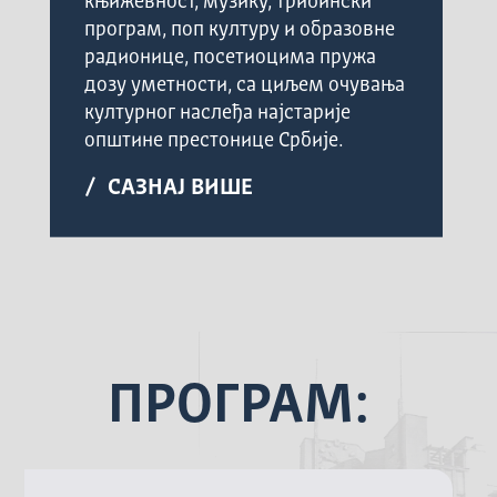
књижевност, музику, трибински
програм, поп културу и образовне
радионице, посетиоцима пружа
дозу уметности, са циљем очувања
културног наслеђа најстарије
општине престонице Србије.
/ САЗНАЈ ВИШЕ
ПРОГРАМ: