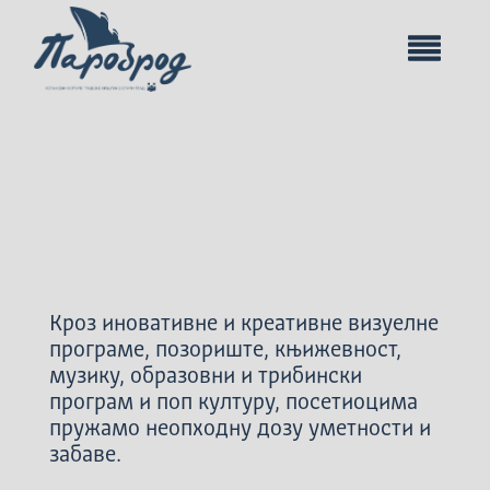
Кроз иновативне и креативне визуелне
програме, позориште, књижевност,
музику, образовни и трибински
програм и поп културу, посетиоцима
пружамо неопходну дозу уметности и
забаве.