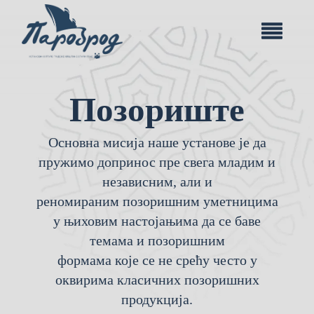
Позориште
Основна мисија наше установе је да
пружимо допринос пре свега младим и
независним, али и
реномираним позоришним уметницима
у њиховим настојањима да се баве
темама и позоришним
формама које се не срећу често у
оквирима класичних позоришних
продукција.