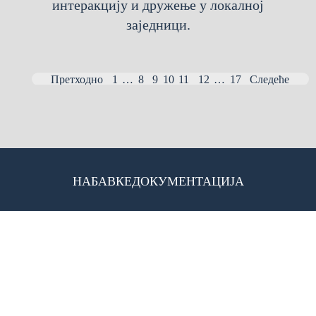
интеракцију и дружење у локалној
заједници.
Претходно
1
…
8
9
10
11
12
…
17
Следеће
НАБАВКЕ
ДОКУМЕНТАЦИЈА