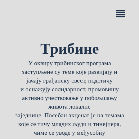
Трибине
У оквиру трибинског програма
заступљене су теме које развијају и
јачају грађанску свест, подстичу
и оснажују солидарност, промовишу
активно учествовање у побољшању
живота локалне
заједнице. Посебан акценат је на темама
које се тичу младих људи и тинејџера,
чиме се уводе у међусобну