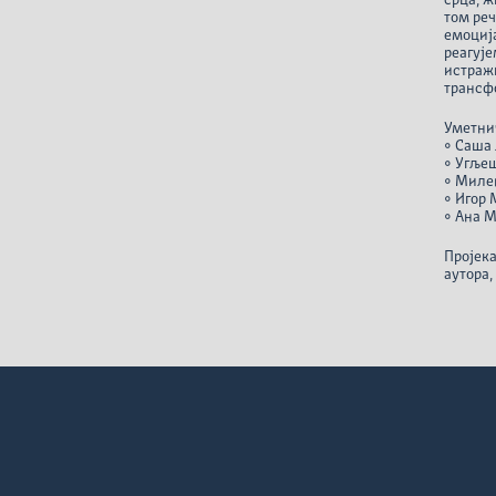
срца, ж
том реч
емоција
реагује
истраж
трансф
Уметнич
• Саша 
• Угље
• Миле
• Игор
• Ана 
Пројека
аутора,