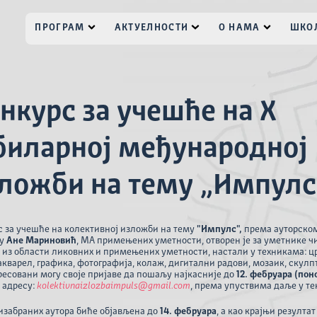
ПРОГРАМ
АКТУЕЛНОСТИ
О НАМА
ШКОЛ
нкурс за учешће на X
биларној међународној
ложби на тему „Импулс
с за учешће на колективној изложби на тему
"Импулс",
према ауторско
ту
Ане Мариновић
, МА примењених уметности, отворен је за уметнике чи
 из области ликовних и примењених уметности, настали у техникама: ц
акварел, графика, фотографија, колаж, дигитални радови, мозаик, скулп
есовани могу своје пријаве да пошаљу најкасније до
12. фебруара (пон
 адресу:
kolektivnaizlozbaimpuls@gmail.com
, према упуствима даље у те
изабраних аутора биће објављена до
14. фебруара
, а као крајњи резултат