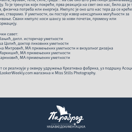
ивота, љубави, тела, силе, града… на све оно што уметници доживљавај
ју. То је тренутак који покреће, прва реакција на свет око нас, било да је 
, физичка потреба или енергија. Импулс је оно што нас тера да се крећ
мо, стварамо. У уметности, он постаје извор неисцрпних могућности за
ивање. Сваки импулс носи шансу за нови почетак, промену или
ормацију.
ки савет:
Јањић, дипл. историчар уметности
ша Цолић, доктор ликовних уметности
на Митровић, МА примењених уметности и визуалног дизајна
 Маркишић, МА примењених уметности
Мариновић, МА примењених уметности
т се реализује у оквиру удружења Креативна фабрика, уз подршку Асоц
 LookerWeekly.com магазина и Miss Stills Photography.
НАБАВКЕ
ДОКУМЕНТАЦИЈА