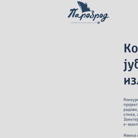
Ко
ју
из
Конкур
пројек
радови,
слика, 
Заинтер
е-маил
Имена 