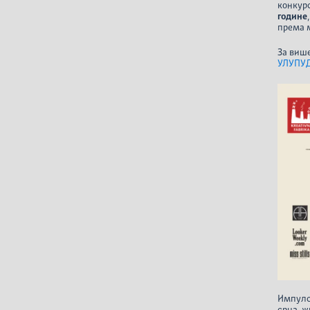
конкур
године
према 
За виш
УЛУПУ
Импулс