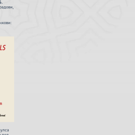
6.
радови,
нкови:
пулса