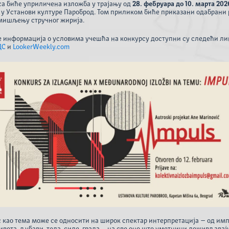
са биће уприличена изложба у трајању од
28. фебруара до 10. марта 202
, у Установи културе Пароброд. Том приликом биће приказани одабрани 
мишљењу стручног жирија.
е информација о условима учешћа на конкурсу доступни су следећи ли
ДС
и
LookerWeekly.com
 као тема може се односити на широк спектар интерпретација – од им