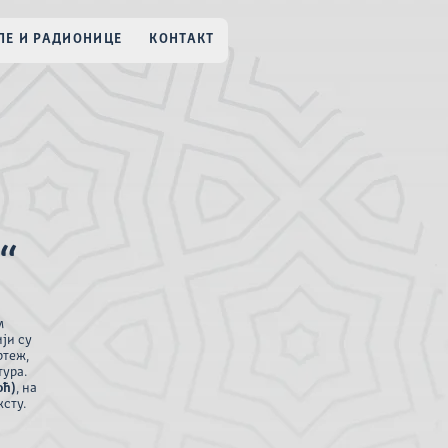
Е И РАДИОНИЦЕ
КОНТАКТ
“
м
ји су
ртеж,
тура.
оћ)
, на
ксту.