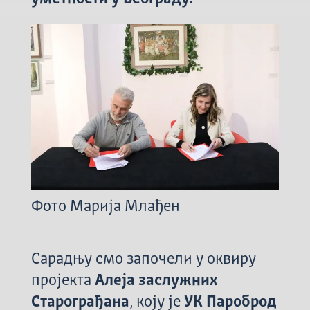
Фото Марија Млађен
Сарадњу смо започели у оквиру
пројекта
Алеја заслужних
Старограђана
, коју је
УК Пароброд