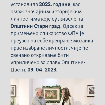
установила
2022. године
, као
омаж значајним историјским
личностима које су живеле на
Општини Стари град.
Одсек за
примењено сликарство ФПУ је
преузео на себе креирање мозаика
прве изабране личности, чије ће
свечано откривање бити
уприличено за славу Општине-
Цвети,
09. 04. 2023.