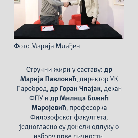
Фото Марија Млађен
Стручни жири у саставу:
др
Марија Павловић
, директор УК
Пароброд,
др Горан Чпајак
, декан
ФПУ и
др Милица Божић
Маројевић
, професорка
Филозофског факултета,
једногласно су донели одлуку о
избору прве личности.