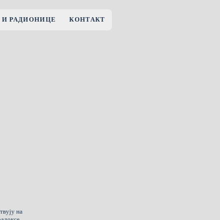
 И РАДИОНИЦЕ
КОНТАКТ
твују на
радоксе