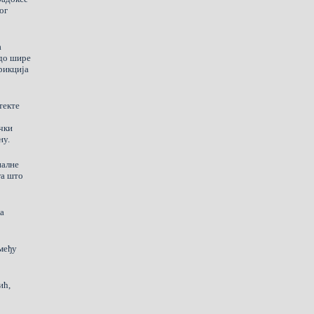
ог
а
 до шире
рикција
текте
чки
ну.
налне
га што
а
међу
ић,