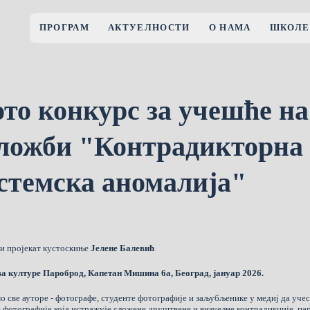
ПРОГРАМ
АКТУЕЛНОСТИ
О НАМА
ШКОЛЕ
то конкурс за учешће на
ложби "Контрадикторна
стемска аномалија"
и пројекат кустоскиње
Јелене Балевић
а културе Пароброд, Капетан Мишина 6а, Београд, јануар 2026.
о све ауторе - фотографе, студенте фотографије и заљубљенике у медиј да учес
 фотографије која истражује сложене друштвене и визуелне контрадикције, па