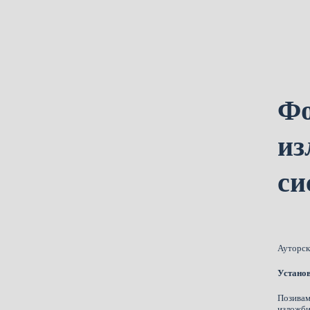
Фо
из
си
Ауторск
Установ
Позивам
изложби