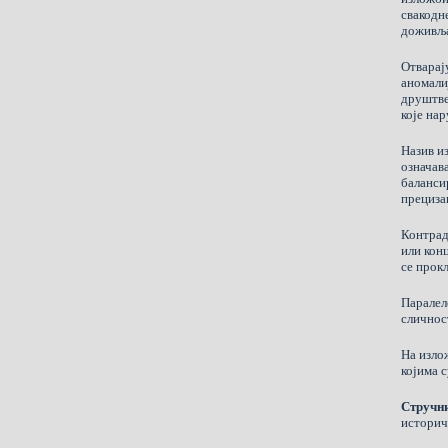
свакодне
доживља
Отварај
аномали
друштве
које на
Назив и
означав
баланси
прециза
Контрад
или кон
се прокл
Паралел
сличност
На изло
којима 
Стручни
историч