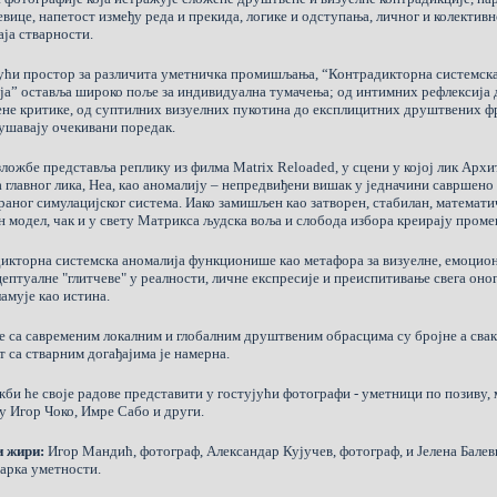
вице, напетост између реда и прекида, логике и одступања, личног и колективн
ја стварности.
ући простор за различита уметничка промишљања, “Контрадикторна системск
ја” оставља широко поље за индивидуална тумачења; од интимних рефлексија
не критике, од суптилних визуелних пукотина до експлицитних друштвених ф
рушавају очекивани поредак.
зложбе представља реплику из филма Matrix Reloaded, у сцени у којој лик Архи
а главног лика, Неа, као аномалију – непредвиђени вишак у једначини савршено
раног симулацијског система. Иако замишљен као затворен, стабилан, математи
н модел, чак и у свету Матрикса људска воља и слобода избора креирају проме
икторна системска аномалија функционише као метафора за визуелне, емоцио
цептуалне "глитчеве" у реалности, личне експресије и преиспитивање свега оно
амује као истина.
е са савременим локалним и глобалним друштвеним обрасцима су бројне а свак
 са стварним догађајима је намерна.
жби ће своје радове представити у гостујући фотографи - уметници по позиву, 
су Игор Чоко, Имре Сабо и други.
 жири:
Игор Мандић, фотограф, Александар Кујучев, фотограф, и Јелена Балев
арка уметности.