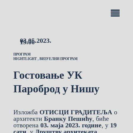
03.05.2023.
19.00
ПРОГРАМ
HIGHTLIGHT
,
ВИЗУЕЛНИ ПРОГРАМ
Гостовање УК
Пароброд у Нишу
Изложба
ОТИСЦИ ГРАДИТЕЉА
о
архитекти
Бранку Пешићу
, биће
отворена
03. маја 2023. године
, у
19
сати
, у
Друштву архитеката