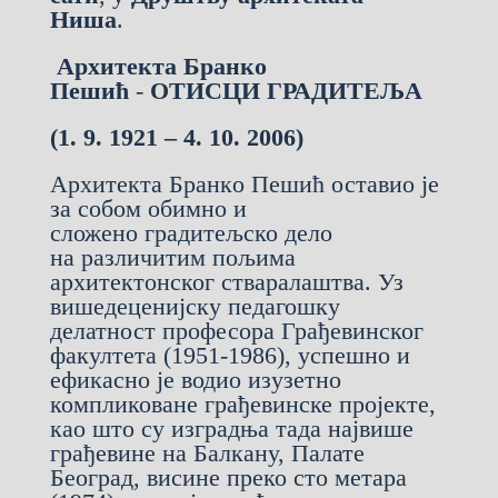
Ниша
.
Архитекта Бранко
Пешић
-
ОТИСЦИ ГРАДИТЕЉА
(1. 9. 1921 – 4. 10. 2006)
Aрхитектa Бранкo Пешић оставио је
за собом обимно и
сложено градитељско дело
на различитим пољима
архитектонског стваралаштва. Уз
вишедеценијску педагошку
делатност професора Грађевинског
факултета (1951-1986), успешно и
ефикасно je водио изузетно
компликоване грађевинске пројекте,
као што су изградња тада највише
грађевине на Балкану, Палате
Београд, висине преко сто метара