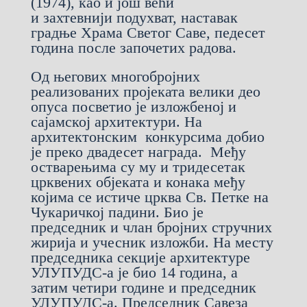
(1974), као и још већи
и захтевнији подухват, наставак
градње Храма Светог Саве, педесет
година после започетих радова.
Од његових многобројних
реализованих пројеката велики део
опуса посветио је изложбеној и
сајамској архитектури. На
архитектонским конкурсима добио
је преко двадесет награда. Међу
остварењима су му и тридесетак
црквених објеката и конака међу
којима се истиче црква Св. Петке на
Чукаричкој падини. Био је
председник и члан бројних стручних
жирија и учесник изложби. На месту
председника секције архитектуре
УЛУПУДС-а је био 14 година, а
затим четири године и председник
УЛУПУДС-а. Председник Савеза