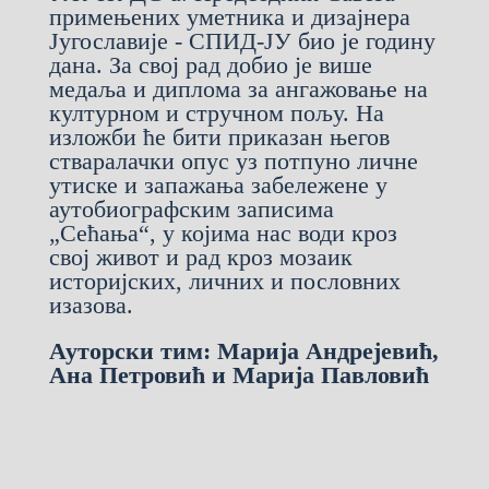
примењених уметника и дизајнера
Југославије - СПИД-ЈУ био је годину
дана. За свој рад добио је више
медаља и диплома за ангажовање на
културном и стручном пољу. На
изложби ће бити приказан његов
стваралачки опус уз потпуно личне
утиске и запажања забележене у
аутобиографским записима
„Сећања“, у којима нас води кроз
свој живот и рад кроз мозаик
историјских, личних и пословних
изазова.
Ауторски тим: Марија Андрејевић,
Ана Петровић и Марија Павловић