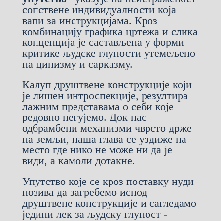
сопствене индивидуалности која
вапи за инструкцијама. Кроз
комбинацију графика цртежа и слика
концепција је састављена у форми
критике људске глупости утемељено
на цинизму и сарказму.
Калуп друштвене конструкције који
је лишен интроспекције, резултира
лажним представама о себи које
редовно негујемо. Док нас
одбрамбени механизми чврсто држе
на земљи, наша глава се уздиже на
место где нико не може ни да је
види, а камоли дотакне.
Упутство које се кроз поставку нуди
позива да загребемо испод
друштвене конструкције и сагледамо
једини лек за људску глупост -