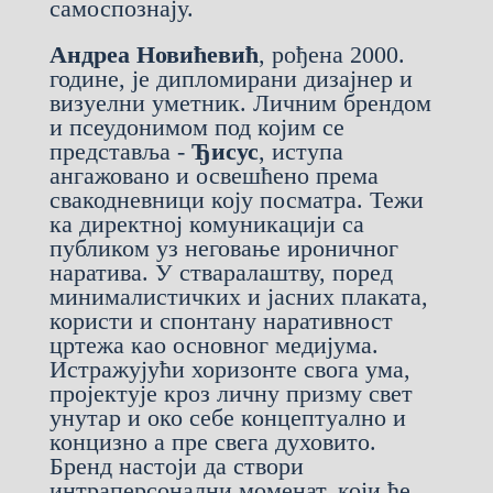
самоспознају.
Андреа Новићевић
, рођена 2000.
године, је дипломирани дизајнер и
визуелни уметник. Личним брендом
и псеудонимом под којим се
представља -
Ђисус
, иступа
ангажовано и освешћено према
свакодневници коју посматра. Тежи
ка директној комуникацији са
публиком уз неговање ироничног
наратива. У стваралаштву, поред
минималистичких и јасних плаката,
користи и спонтану наративност
цртежа као основног медијума.
Истражујући хоризонте свога ума,
пројектује кроз личну призму свет
унутар и око себе концептуално и
концизно а пре свега духовито.
Бренд настоји да створи
интраперсонални моменат, који ће