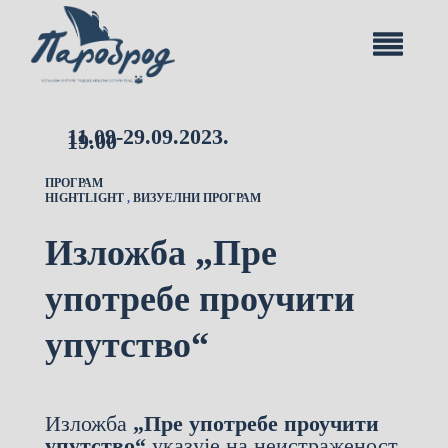
11.09-29.09.2023.
19.00
ПРОГРАМ
HIGHTLIGHT
,
ВИЗУЕЛНИ ПРОГРАМ
Изложба „Пре
употребе проучити
упутство“
Изложба
„Пре употребе проучити
упутство“
указује на неистраженост