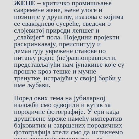
ЖЕНЕ
– критичко промишљање
савремене жене, њене улоге и
позиције у друштву, изазова с којима
се свакоднево сусреће, сведочи о
слојевитој природи лепшег и
„слабијег“ пола. Поједини пројекти
раскринкавају, преиспитују и
демантују уврежене ставове по
питању родне (не)равноправности,
представљајући нам јунакиње које су
прошле кроз тешке и мучне
тренутке, истрајући у својој борби у
име љубави.
Поред ових тема на јубиларној
изложби смо одвојили и кутак за
породичне фотографије. У ери када
друштвене мреже намећу императив
бајковитих и савршених породичних
фотографија хтели смо да истакнемо
неке другачије вредности – да