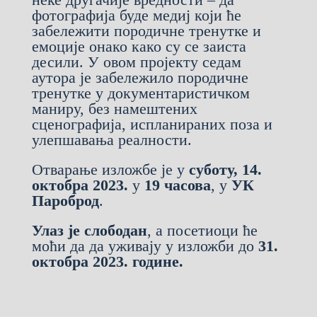
фотографија буде медиј који ће
забележити породичне тренутке и
емоције онако како су се заиста
десили. У овом пројекту седам
аутора је забележило породичне
тренутке у документаристичком
маниру, без намештених
сценографија, испланираних поза и
улепшавања реалности.
Отварање изложбе је у
суботу, 14.
октобра 2023.
у
19 часова
, у
УК
Пароброд
.
Улаз је слободан
, а посетиоци ће
моћи да да уживају у изложби до
31.
октобра 2023. године.