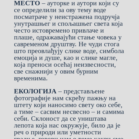
МЕСТО
– ауторке и аутори који су
се определили за ову тему воде
посматраче у неистражена подручја
унутрашњег и спољашњег света која
често истовремено привлаче и
плаше, одражавајући стање човека у
савременом друштву. Не чуди стога
што преовлађују слике воде, симбола
емоција и душе, као и слике магле,
која преноси осећај неизвесности,
све снажнији у овим бурним
временима.
ЕКОЛОГИЈА
– представљене
фотографије нам скрећу пажњу на
штету који наносимо свету око себе,
а тиме – сасвим несвесно – и самима
себи. Склоност да се уништава
лепота која нас окружује, било да је
реч о природи или уметности
градње, говори нам о томе какви смо