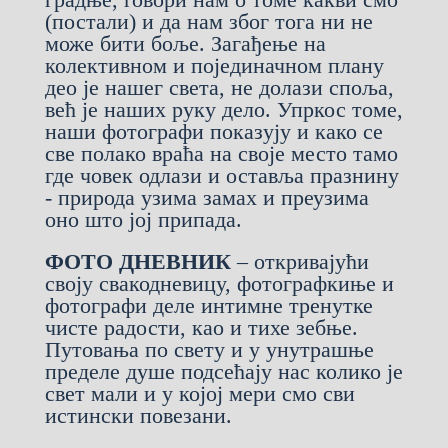
(постали) и да нам због тога ни не
може бити боље. Загађење на
колективном и појединачном плану
део је нашег света, не долази споља,
већ је наших руку дело. Упркос томе,
наши фотографи показују и како се
све полако враћа на своје место тамо
где човек одлази и оставља празнину
- природа узима замах и преузима
оно што јој припада.
ФОТО ДНЕВНИК
– откривајући
своју свакодневицу, фотографкиње и
фотографи деле интимне тренутке
чисте радости, као и тихе зебње.
Путовања по свету и у унутрашње
пределе душе подсећају нас колико је
свет мали и у којој мери смо сви
истински повезани.