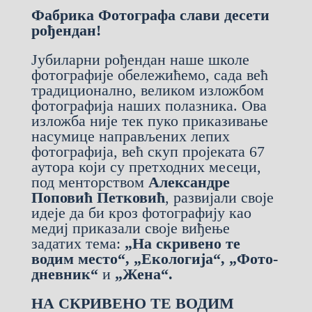
Фабрика Фотографа слави десети
рођендан!
Јубиларни рођендан наше школе
фотографије обележићемо, сада већ
традиционално, великом изложбом
фотографија наших полазника. Ова
изложба није тек пуко приказивање
насумице направљених лепих
фотографија, већ скуп пројеката 67
аутора који су претходних месеци,
под менторством
Александре
Поповић Петковић
, развијали своје
идеје да би кроз фотографију као
медиј приказали своје виђење
задатих тема:
„На скривено те
водим место“,
„Екологија“,
„Фото-
дневник“
и
„Жена“.
НА СКРИВЕНО ТЕ ВОДИМ