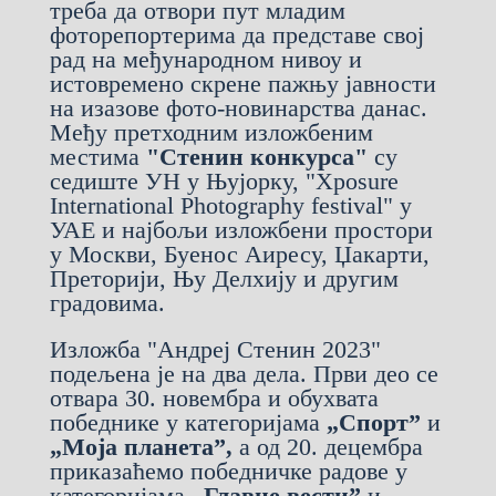
треба да отвори пут младим
фоторепортерима да представе свој
рад на међународном нивоу и
истовремено скрене пажњу јавности
на изазове фото-новинарства данас.
Међу претходним изложбеним
местима
"Стенин конкурса"
су
седиште УН у Њујорку, "Xposure
International Photography festival" у
УАЕ и најбољи изложбени простори
у Москви, Буенос Аиресу, Џакарти,
Преторији, Њу Делхију и другим
градовима.
Изложба "Андреј Стенин 2023"
подељена је на два дела. Први део се
отвара 30. новембра и обухвата
победнике у категоријама
„Спорт”
и
„Моја планета”,
а од 20. децембра
приказаћемо победничке радове у
категоријама
„Главне вести”
и