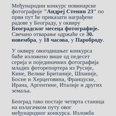
Међународни конкурс новинарске
фотографије
"Андреј Стенин 23"
по
први пут ће приказати награђене
радове у Београду, у оквиру
Београдског месеца фотографије.
Свечано отварање одржаће се
30.
новембра
, у
18 часова
, у
Пароброду
.
У оквиру овогодишњег конкурса
биће изложено више од педесет
серија и појединачних фотографија
младих фоторепортера из Русије,
Кине, Велике Британије, Шпаније,
Босне и Херцеговина, Француске,
Ирана, Аргентине, Италије и других
земаља.
Београд тако постаје четврта станица
на излагачком путу овог
међународног конкурса. Изложба