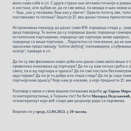
воли само себе и сл. С друге стране они оптимистичнији и рома
и нестане, али љубав не, да се све мења, па можда и њен оквир 
– баш „као у песмама, баш као у причи“. Одакле потичу ове, то
постављамо то питање? Зашто је 21. век донео толика преиспит
Истраживања показују да данас само 8% породица спада у „трад
деца породицу. То значи да су породице данас породице самохр
истополним партнерима, породице где партнери живе одвојено, 
породице са више партнера… Паралелно са тим важне, да не ка
односима представљају "online dejting", полиаморија, слуђивање (
ovanje“, преваре и сл.
Да ли су ово феномени новог доба или данас само мало више о
превелика очекивања од партнера? Да ли су нам лична срећа и 
свега, па и од партнера и односа? Да ли смо постали бескомпро
одустајемо? Да ли је то добра или лоша ствар? Да ли је сада те
партнерском односу? Које нам је изазове, а које предности 21. ве
др Тијана Миро
Разговор о овим и свим вашим питањима водиће
Милорад Недељковић
психотерапеуткиња, а Тијанин гост ће бити
психотерапеут који већ скоро две деценије ради са паровима.
среду, 12.04.2023.
20 часова
Видимо се у
у
.