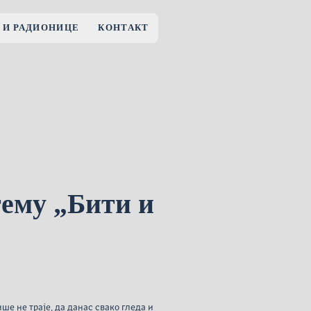
 И РАДИОНИЦЕ
КОНТАКТ
тему „Бити и
е не траје, да данас свако гледа и