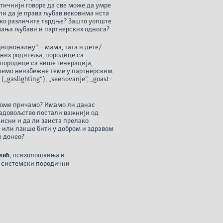
нтичнији говоре да све може да умре
али да је права љубав вековима иста
лико различите тврдње? Зашто уопште
ивања љубави и партнерских односа?
иционалну“ - мама, тата и дете/
аних родитеља, породице са
породице са више генерација,
жемо неизбежне теме у партнерским
„gaslighting“), „seenovanje“, „goast-
 томе причамо? Имамо ли данас
задовољство постали важнији од
мисни и да ли заиста прелако
же или лакше бити у добром и здравом
к донео?
вић
, психолошкиња и
, системски породични