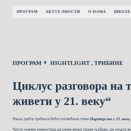
ПРОГРАМ
АКТУЕЛНОСТИ
О НАМА
ШКОЛЕ
ПРОГРАМ
HIGHTLIGHT
,
ТРИБИНЕ
Циклус разговора на 
живети у 21. веку“
Партнерство у 21. веку.
Наша трећа трибина биће посвећена теми
Често чујемо коментаре да нема више праве љубави, да ништа виш