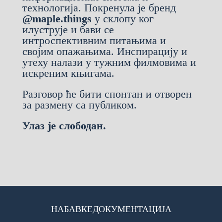
технологија. Покренула је бренд
@maple.things
у склопу ког
илуструје и бави се
интроспективним питањима и
својим опажањима. Инспирацију и
утеху налази у тужним филмовима и
искреним књигама.
Разговор ће бити спонтан и отворен
за размену са публиком.
Улаз је слободан.
НАБАВКЕ
ДОКУМЕНТАЦИЈА