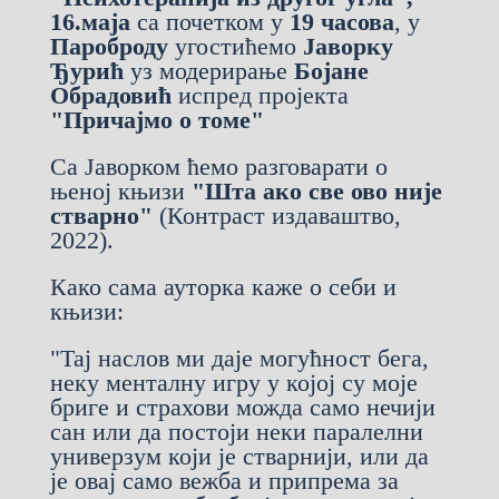
16.маја
са почетком у
19 часова
, у
Пароброду
угостићемо
Јаворку
Ђурић
уз модерирање
Бојане
Обрадовић
испред пројекта
"Причајмо о томе"
Са Јаворком ћемо разговарати о
њеној књизи
"Шта ако све ово није
стварно"
(Контраст издаваштво,
2022).
Како сама ауторка каже о себи и
књизи:
"Тај наслов ми даје могућност бега,
неку менталну игру у којој су моје
бриге и страхови можда само нечији
сан или да постоји неки паралелни
универзум који је стварнији, или да
је овај само вежба и припрема за