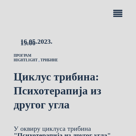
16.05.2023.
19.00
ПРОГРАМ
HIGHTLIGHT
,
ТРИБИНЕ
Циклус трибина:
Психотерапија из
другог угла
У оквиру циклуса трибина
"Психотерапија из другог угла",