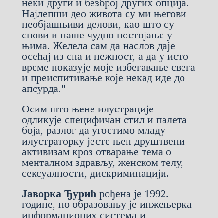
неки други и безброј других опција.
Најлепши део живота су ми његови
необјашњиви делови, као што су
снови и наше чудно постојање у
њима. Желела сам да наслов даје
осећај из сна и нежност, а да у исто
време показује моје избегавање свега
и преиспитивање које некад иде до
апсурда."
Осим што њене илустрације
одликује специфичан стил и палета
боја, разлог да угостимо младу
илустраторку јесте њен друштвени
активизам кроз отварање тема о
менталном здрављу, женском телу,
сексуалности, дискриминацији.
Јаворка Ђурић
рођена је 1992.
године, по образовању је инжењерка
информационих система и