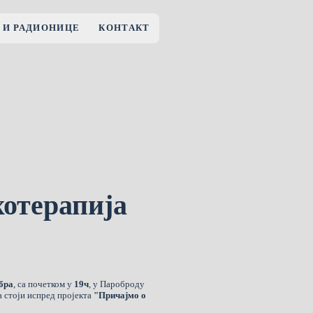
 И РАДИОНИЦЕ
КОНТАКТ
отерапија
бра
, са почетком у
19ч
, у Пароброду
а стоји испред пројекта
"Причајмо о