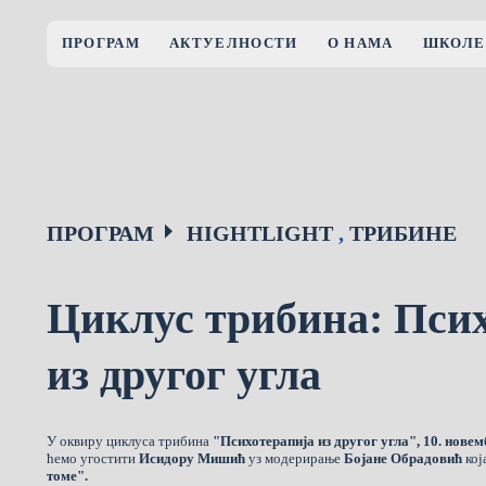
ПРОГРАМ
АКТУЕЛНОСТИ
О НАМА
ШКОЛЕ
ПРОГРАМ
HIGHTLIGHT
,
ТРИБИНЕ
Циклус трибина: Псих
из другог угла
У оквиру циклуса трибина
"Психотерапија из другог угла",
10. новем
ћемо угостити
Исидору Мишић
уз модерирање
Бојане Обрадовић
кој
томе".