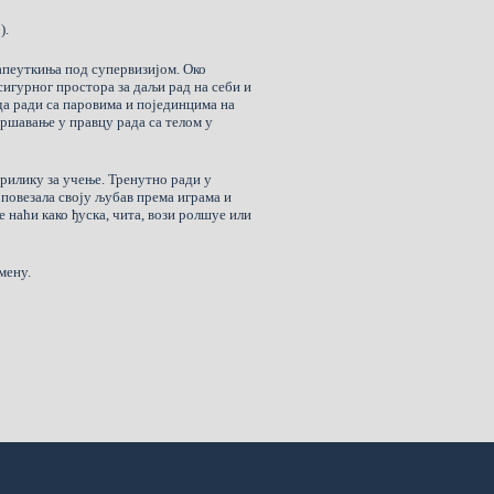
).
пеуткиња под супервизијом. Око
сигурног простора за даљи рад на себи и
да ради са паровима и појединцима на
вршавање у правцу рада са телом у
рилику за учење. Тренутно ради у
е повезала своју љубав према играма и
е наћи како ђуска, чита, вози ролшуе или
мену.