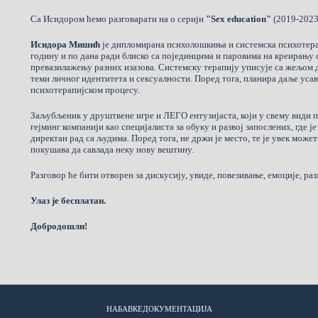
Са Исидором ћемо разговарати на о серији
"Sex education"
(2019-2023
Исидора Мишић
је дипломирана психолошкиња и системска психотера
годину и по дана ради блиско са појединцима и паровима на креирању 
превазилажењу разних изазова. Системску терапију уписује са жељом 
теми личног идентитета и сексуалности. Поред тога, планира даље уса
психотерапијском процесу.
Заљубљеник у друштвене игре и ЛЕГО ентузијаста, који у свему види п
гејминг компанији као специјалиста за обуку и развој запослених, где ј
директан рад са људима. Поред тога, не држи је место, те је увек может
покушава да савлада неку нову вештину.
Разговор ће бити отворен за дискусију, увиде, повезивање, емоције, раз
Улаз је бесплатан.
Добродошли!
НАБАВКЕ
ДОКУМЕНТАЦИЈА