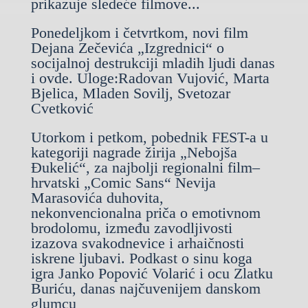
prikazuje sledeće filmove...
Ponedeljkom i četvrtkom, novi film
Dejana Zečevića „Izgrednici“ o
socijalnoj destrukciji mladih ljudi danas
i ovde. Uloge:Radovan Vujović, Marta
Bjelica, Mladen Sovilj, Svetozar
Cvetković
Utorkom i petkom, pobednik FEST-a u
kategoriji nagrade žirija „Nebojša
Đukelić“, za najbolji regionalni film–
hrvatski „Comic Sans“ Nevija
Marasovića duhovita,
nekonvencionalna priča o emotivnom
brodolomu, između zavodljivosti
izazova svakodnevice i arhaičnosti
iskrene ljubavi. Podkast o sinu koga
igra Janko Popović Volarić i ocu Zlatku
Buriću, danas najčuvenijem danskom
glumcu