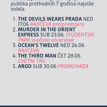
publika prethodnih 7 godina najviše
volela.
THE DEVILS WEARS PRADA
NED
17.06
RAJIĆEVA pretpremijera
MURDER IN THE ORIENT
EXPRESS
SUB 23.06.
STUDENTSKI
PARK svečano otvaranje
OCEAN
'
S TWELVE
NED 24.06
RAJIĆEVA
THE THIRD MAN
ČET 28.06
CVETNI TRG
ARGO
SUB 30.06
PROMENADA