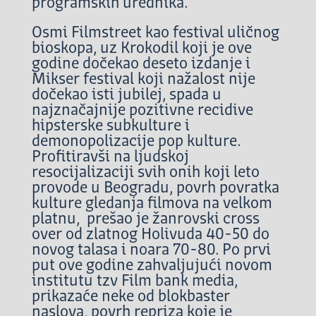
programskih urednika.
Osmi Filmstreet kao festival uličnog
bioskopa, uz Krokodil koji je ove
godine dočekao deseto izdanje i
Mikser festival koji nažalost nije
dočekao isti jubilej, spada u
najznačajnije pozitivne recidive
hipsterske subkulture i
demonopolizacije pop kulture.
Profitiravši na ljudskoj
resocijalizaciji svih onih koji leto
provode u Beogradu, povrh povratka
kulture gledanja filmova na velkom
platnu, prešao je žanrovski cross
over od zlatnog Holivuda 40-50 do
novog talasa i noara 70-80. Po prvi
put ove godine zahvaljujući novom
institutu tzv Film bank media,
prikazaće neke od blokbaster
naslova, povrh repriza koje je