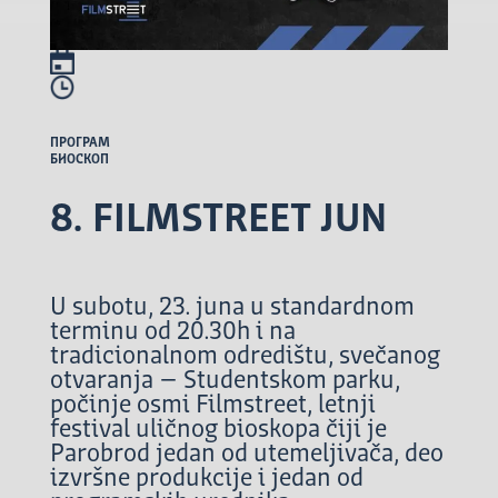
ПРОГРАМ
БИОСКОП
8. FILMSTREET JUN
U subotu, 23. juna u standardnom
terminu od 20.30h i na
tradicionalnom odredištu, svečanog
otvaranja – Studentskom parku,
počinje osmi Filmstreet, letnji
festival uličnog bioskopa čiji je
Parobrod jedan od utemeljivača, deo
izvršne produkcije i jedan od