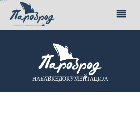
Paluba_No36-
НАБАВКЕ
ДОКУМЕНТАЦИЈА