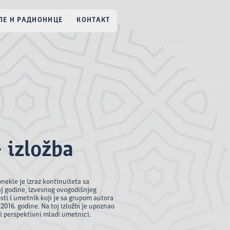
Е И РАДИОНИЦЕ
КОНТАКТ
 izložba
nekle je izraz kontinuiteta sa
j godine, izvesnog ovogodišnjeg
ti i umetnik koji je sa grupom autora
2016. godine. Na toj izložbi je upoznao
ši perspektivni mladi umetnici.