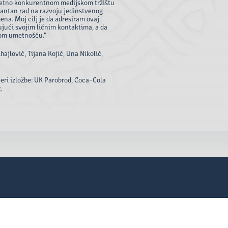
uzetno konkurentnom medijskom tržištu
stantan rad na razvoju jedinstvenog
na. Moj cilj je da adresiram ovaj
ući svojim ličnim kontaktima, a da
jom umetnošću."
ajlović, Tijana Kojić, Una Nikolić,
neri izložbe: UK Parobrod, Coca-Cola
.