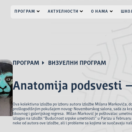
ПРОГРАМ
АКТУЕЛНОСТИ
О НАМА
ШКОЛ
ПРОГРАМ
ВИЗУЕЛНИ ПРОГРАМ
Anatomija podsvesti –
Ova kolektivna izložba po izboru autora izložbe Milana Markovića, do
prošlogodišnjim pokušajem novog-Novembarskog salona, sada za kra
likovnog i galerijskog regresa.
Milan Marković je poštovalac umetnos
izlagao na izložbi “Budućnost srpske umetnosti” u Parizu u februaru 
neke od autora ove izložbe, ali i probleme sa kojima se suočavaju na