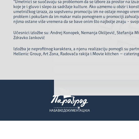
"Umetnici se suočavaju sa problemom da se izbore za prostor na iz
koje je i gluvo i slepo za sadržaje kulture. Ako uzmemo u obzir i kon
umetničkog izraza, za sopstvenu promociju im ne ostaje mnogo vreme
problem i pokušam da im makar malo pomognem u promociji zahvaljuj
njima ostane više vremena da se bave onim što najbolje znaju - svo
Učesnici izložbe su: Andrej Konopek, Nemanja Okiljević, Stefanija Mih
Zdravko Janković
Izložba je neprofitnog karaktera, a njenu realizaciju pomogli su part
Hellenic Group, Art Zona, Radovača rakija i Movie kitchen – catering
НАБАВКЕ
ДОКУМЕНТАЦИЈА