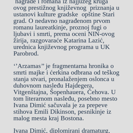
nagrade i romana iz najjužeg kruga
ovog prestižnog književnog priznanja u
ustanovi kulture gradske opštine Stari
grad. O nedavno nagrađenom prvom
romanu laureatkinje, proznoj fugi o
ljubavi i smrti, prema oceni NIN-ovog
žirija, razgovaraće Katarina Lazić,
urednica književnog programa u UK
Parobrod.
‘’Arzamas’’ je fragmentarna hronika o
smrti majke i ćerkina odbrana od teškog
stanja stvari, pronalaženjem oslonca u
duhovnom nasleđu Hajdegera,
Vitgenštajna, Šopenhauera, Čehova. U
tom literarnom nasleđu, posebno mesto
Ivana Dimić sačuvala je za prepeve
stihova Emili Dikinson, pesnikinje iz
malog mesta kraj Bostona.
Ivana Dimić, diplomirani dramaturg,