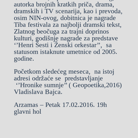
autorka brojnih kratkih priča, drama,
dramskih i TV scenarija, kao i prevoda,
osim NIN-ovog, dobitnica je nagrade
Tiba festivala za najbolji dramski tekst,
Zlatnog beočuga za trajni doprinos
kulturi, godišnje nagrade za predstave
‘’Henri Šesti i Ženski orkestar’’, sa
statusom istaknute umetnice od 2005.
godine.
Početkom sledećeg meseca, na istoj
adresi održaće se predstavljanje
‘’Hronike sumnje’’ ( Geopoetika,2016)
Vladislava Bajca.
Arzamas – Petak 17.02.2016. 19h
glavni hol