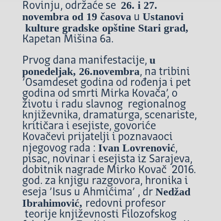
26. i 27.
Rovinju, održaće se
novembra od 19 časova
Ustanovi
u
kulture gradske opštine Stari grad,
Kapetan Mišina 6a.
u
Prvog dana manifestacije,
ponedeljak, 26.novembra
, na tribini
’Osamdeset godina od rođenja i pet
godina od smrti Mirka Kovača’, o
životu i radu slavnog regionalnog
književnika, dramaturga, scenariste,
kritičara i esejiste, govoriće
Kovačevi prijatelji i poznavaoci
Ivan Lovrenović
njegovog rada :
,
pisac, novinar i esejista iz Sarajeva,
dobitnik nagrade Mirko Kovač 2016.
god. za knjigu razgovora, hronika i
Nedžad
eseja ’Isus u Ahmićima’ , dr
Ibrahimović,
redovni profesor
teorije književnosti Filozofskog