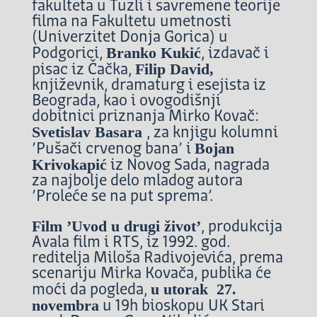
fakulteta u Tuzli i savremene teorije
filma na Fakultetu umetnosti
(Univerzitet Donja Gorica) u
Branko Kukić
Podgorici,
, izdavač i
Filip David,
pisac iz Čačka,
književnik, dramaturg i esejista iz
Beograda, kao i ovogodišnji
dobitnici priznanja Mirko Kovač:
Svetislav Basara
, za knjigu kolumni
Bojan
’Pušači crvenog bana’ i
Krivokapić
iz Novog Sada, nagrada
za najbolje delo mladog autora
’Proleće se na put sprema’.
Film ’Uvod u drugi život’
, produkcija
Avala film i RTS, iz 1992. god.
reditelja Miloša Radivojevića, prema
scenariju Mirka Kovača, publika će
u utorak 27.
moći da pogleda,
novembra
u 19h bioskopu UK Stari