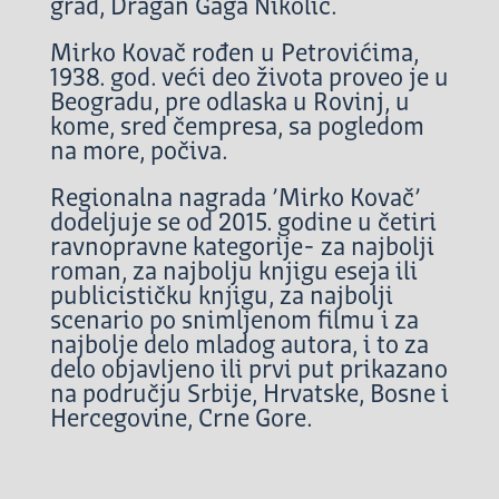
grad, Dragan Gaga Nikolić.
Mirko Kovač rođen u Petrovićima,
1938. god. veći deo života proveo je u
Beogradu, pre odlaska u Rovinj, u
kome, sred čempresa, sa pogledom
na more, počiva.
Regionalna nagrada ’Mirko Kovač’
dodeljuje se od 2015. godine u četiri
ravnopravne kategorije- za najbolji
roman, za najbolju knjigu eseja ili
publicističku knjigu, za najbolji
scenario po snimljenom filmu i za
najbolje delo mladog autora, i to za
delo objavljeno ili prvi put prikazano
na području Srbije, Hrvatske, Bosne i
Hercegovine, Crne Gore.