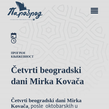
ПРОГРАМ
КЊИЖЕВНОСТ
Četvrti beogradski
dani Mirka Kovača
Četvrti beogradski dani Mirka
Kova
ča
, posle oktobarskih u