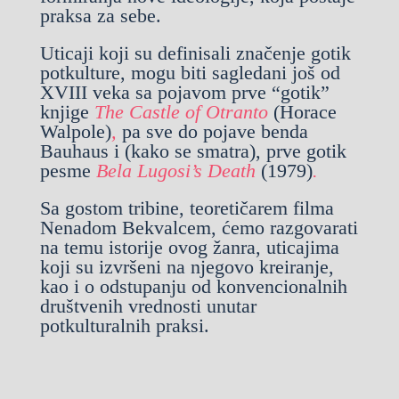
praksa za sebe.
Uticaji koji su definisali značenje gotik
potkulture, mogu biti sagledani još od
XVIII veka sa pojavom prve “gotik”
knjige
The Castle of Otranto
(Horace
Walpole)
,
pa sve do pojave benda
Bauhaus i (kako se smatra), prve gotik
pesme
Bela Lugosi’s Death
(1979)
.
Sa gostom tribine, teoretičarem filma
Nenadom Bekvalcem, ćemo razgovarati
na temu istorije ovog žanra, uticajima
koji su izvršeni na njegovo kreiranje,
kao i o odstupanju od konvencionalnih
društvenih vrednosti unutar
potkulturalnih praksi.