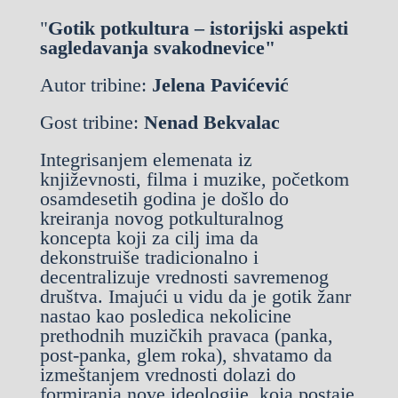
"
Gotik potkultura – istorijski aspekti
sagledavanja svakodnevice"
Autor tribine:
Jelena Pavićević
Gost tribine:
Nenad Bekvalac
Integrisanjem elemenata iz
književnosti, filma i muzike, početkom
osamdesetih godina je došlo do
kreiranja novog potkulturalnog
koncepta koji za cilj ima da
dekonstruiše tradicionalno i
decentralizuje vrednosti savremenog
društva. Imajući u vidu da je gotik žanr
nastao kao posledica nekolicine
prethodnih muzičkih pravaca (panka,
post-panka, glem roka), shvatamo da
izmeštanjem vrednosti dolazi do
formiranja nove ideologije, koja postaje