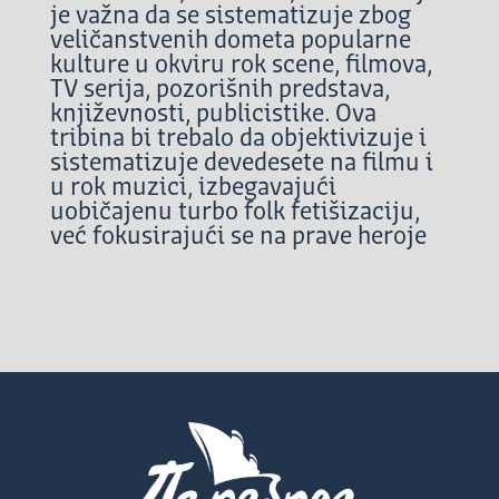
je važna da se sistematizuje zbog
veličanstvenih dometa popularne
kulture u okviru rok scene, filmova,
TV serija, pozorišnih predstava,
književnosti, publicistike. Ova
tribina bi trebalo da objektivizuje i
sistematizuje devedesete na filmu i
u rok muzici, izbegavajući
uobičajenu turbo folk fetišizaciju,
već fokusirajući se na prave heroje