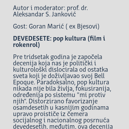
Autor i moderator: prof. dr.
Aleksandar S. Janković
Gost: Goran Marić ( ex Bjesovi)
DEVEDESETE: pop kultura (film i
rokenrol)
Pre tridsetak godina je započela
decenija koja nas je politički i
kulturološki dislocirala od ostatka
sveta koji je doživljavao svoj Bell
Epoque. Paradoksalno, pop kultura
nikada nije bila življa, fokusiranija,
određenija po sistemu "mi protiv
njih". Distorzirano favorizanje
osamdesetih u kasnijim godinama
upravo proističe iz čemera
socijalnog i nacionalnog posrnuća
devedesetih, međutim, ova decenija