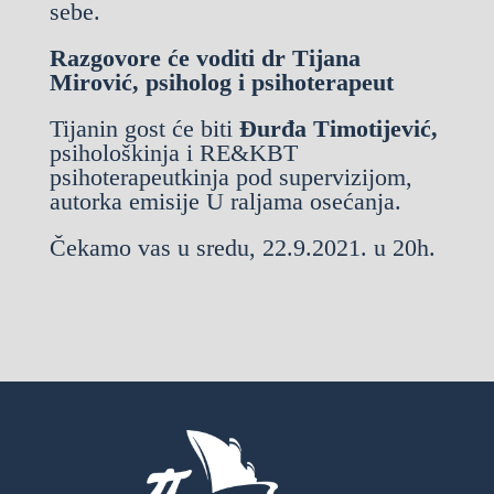
sebe.
Razgovore će voditi dr Tijana
Mirović, psiholog i psihoterapeut
Tijanin gost će biti
Đurđa Timotijević,
psihološkinja i RE&KBT
psihoterapeutkinja pod supervizijom,
autorka emisije U raljama osećanja.
Čekamo vas u sredu, 22.9.2021. u 20h.