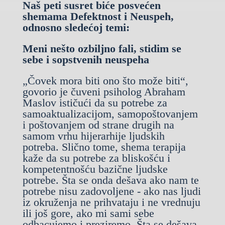
Naš peti susret biće posvećen
shemama Defektnost i Neuspeh,
odnosno sledećoj temi:
Meni nešto ozbiljno fali, stidim se
sebe i sopstvenih neuspeha
„Čovek mora biti ono što može biti“,
govorio je čuveni psiholog Abraham
Maslov ističući da su potrebe za
samoaktualizacijom, samopoštovanjem
i poštovanjem od strane drugih na
samom vrhu hijerarhije ljudskih
potreba. Slično tome, shema terapija
kaže da su potrebe za bliskošću i
kompetentnošću bazične ljudske
potrebe. Šta se onda dešava ako nam te
potrebe nisu zadovoljene - ako nas ljudi
iz okruženja ne prihvataju i ne vrednuju
ili još gore, ako mi sami sebe
odbacujemo i preziremo. Šta se dešava