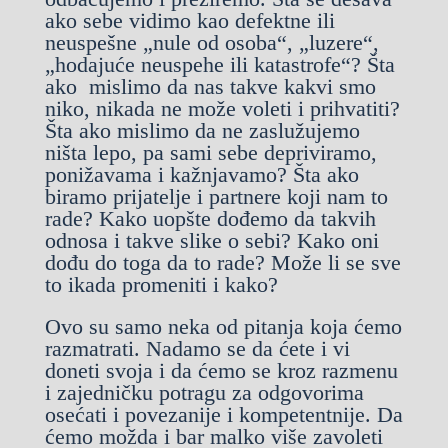
ako sebe vidimo kao defektne ili
neuspešne „nule od osoba“, „luzere“,
„hodajuće neuspehe ili katastrofe“? Šta
ako mislimo da nas takve kakvi smo
niko, nikada ne može voleti i prihvatiti?
Šta ako mislimo da ne zaslužujemo
ništa lepo, pa sami sebe depriviramo,
ponižavama i kažnjavamo? Šta ako
biramo prijatelje i partnere koji nam to
rade? Kako uopšte dođemo da takvih
odnosa i takve slike o sebi? Kako oni
dođu do toga da to rade? Može li se sve
to ikada promeniti i kako?
Ovo su samo neka od pitanja koja ćemo
razmatrati. Nadamo se da ćete i vi
doneti svoja i da ćemo se kroz razmenu
i zajedničku potragu za odgovorima
osećati i povezanije i kompetentnije. Da
ćemo možda i bar malko više zavoleti