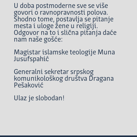
U doba postmoderne sve se više
govori o ravnopravnosti polova.
Shodno tome, postavlja se pitanje
mesta i uloge žene u religiji.
Odgovor na to i slična pitanja daće
nam naše gošće:
Magistar islamske teologije Muna
Jusufspahić
Generalni sekretar srpskog
komunikološkog društva Dragana
Pešaković
Ulaz je slobodan!