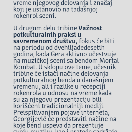
vreme njegovog delovanja i značaj
koji je ustanovio na tadašnjoj
rokenrol sceni.
U drugom delu tribine
Važnost
potkulturalnih praksi u
savremenom društvu,
fokus će biti
na periodu od dvehiljadedesetih
godina, kada Gera aktivno učestvuje
na muzičkoj sceni sa bendom Mortal
Kombat. U sklopu ove teme, učesnik
tribine će istaći načine delovanja
potkulturalnog benda u današnjem
vremenu, ali i razlike u recepciji
rokenrola u odnosu na vreme kada
su za njegovu prezentaciju bili
korišćeni tradicionalniji mediji.
Preispitivanjem pojave interneta,
Georgijević će predstaviti načine na
koje bend uspeva da prezentuje