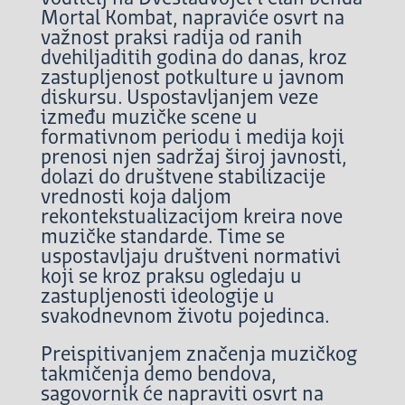
Mortal Kombat, napraviće osvrt na
važnost praksi radija od ranih
dvehiljaditih godina do danas, kroz
zastupljenost potkulture u javnom
diskursu. Uspostavljanjem veze
između muzičke scene u
formativnom periodu i medija koji
prenosi njen sadržaj široj javnosti,
dolazi do društvene stabilizacije
vrednosti koja daljom
rekontekstualizacijom kreira nove
muzičke standarde. Time se
uspostavljaju društveni normativi
koji se kroz praksu ogledaju u
zastupljenosti ideologije u
svakodnevnom životu pojedinca.
Preispitivanjem značenja muzičkog
takmičenja demo bendova,
sagovornik će napraviti osvrt na