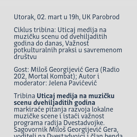
Utorak, 02. mart u 19h, UK Parobrod
Ciklus tribina: Uticaj medija na
muzičku scenu od dvehiljaditih
godina do danas, Važnost
potkulturalnih praksi u savremenom
društvu
Gost: Miloš Georgijević Gera (Radio
202, Mortal Kombat); Autor i
moderator: Jelena Pavićević
Tribina
Uticaj medija na muzičku
scenu dvehiljaditih godina
markiraće pitanja razvoja lokalne
muzičke scene i istaći važnost
programa radija Dvestadvojke.
Sagovornik Miloš Georgijević Gera,
voditelj na Dvestadvojci i član benda