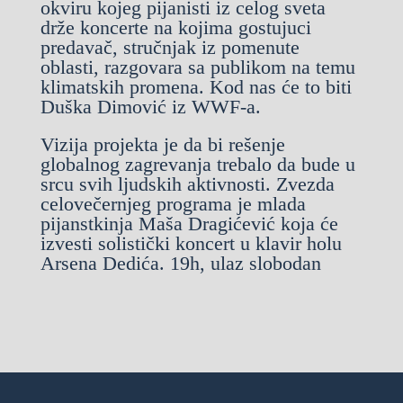
okviru kojeg pijanisti iz celog sveta
drže koncerte na kojima gostujuci
predavač, stručnjak iz pomenute
oblasti, razgovara sa publikom na temu
klimatskih promena. Kod nas će to biti
Duška Dimović iz WWF-a.
Vizija projekta je da bi rešenje
globalnog zagrevanja trebalo da bude u
srcu svih ljudskih aktivnosti. Zvezda
celovečernjeg programa je mlada
pijanstkinja Maša Dragićević koja će
izvesti solistički koncert u klavir holu
Arsena Dedića. 19h, ulaz slobodan